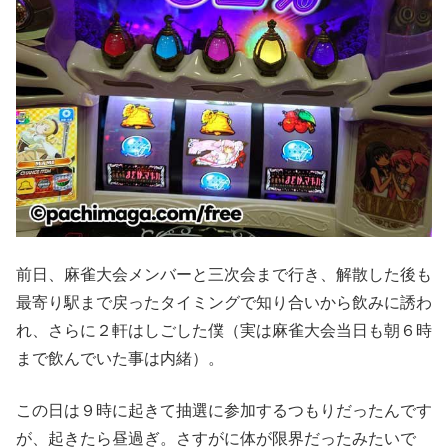
前日、麻雀大会メンバーと三次会まで行き、解散した後も
最寄り駅まで戻ったタイミングで知り合いから飲みに誘わ
れ、さらに２軒はしごした僕（実は麻雀大会当日も朝６時
まで飲んでいた事は内緒）。
この日は９時に起きて抽選に参加するつもりだったんです
が、起きたら昼過ぎ。さすがに体が限界だったみたいで