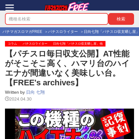
パチマガスロマガFREE
パチスロライター
日向七翔「パチスロ収支晒し屋
コラム
パチスロライター
日向七翔「パチスロ収支晒し屋」他
【パチスロ毎日収支公開】AT性能
がそこそこ高く、ハマリ台のハイ
エナが間違いなく美味しい台。
【FREE's archives】
Written by
日向 七翔
2024.04.30