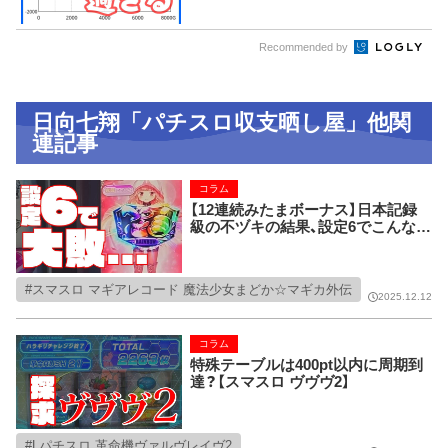
Recommended by
日向七翔「パチスロ収支晒し屋」他関
連記事
コラム
【12連続みたまボーナス】日本記録
級の不ヅキの結果、設定6でこんなに
負けた！
スマスロ マギアレコード 魔法少女まどか☆マギカ外伝
2025.12.12
コラム
特殊テーブルは400pt以内に周期到
達？【スマスロ ヴヴヴ2】
Lパチスロ 革命機ヴァルヴレイヴ2