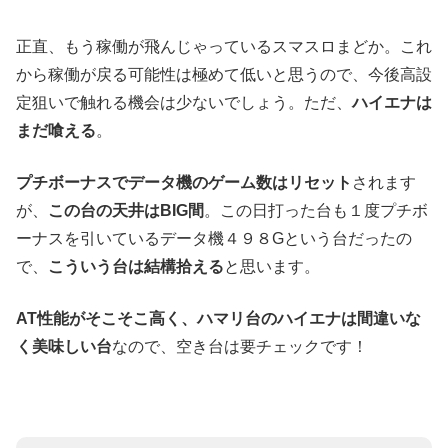
正直、もう稼働が飛んじゃっているスマスロまどか。これ
から稼働が戻る可能性は極めて低いと思うので、今後高設
定狙いで触れる機会は少ないでしょう。ただ、
ハイエナは
まだ喰える
。
プチボーナスでデータ機のゲーム数はリセット
されます
が、
この台の天井はBIG間
。この日打った台も１度プチボ
ーナスを引いているデータ機４９８Gという台だったの
で、
こういう台は結構拾える
と思います。
AT性能がそこそこ高く、ハマリ台のハイエナは間違いな
く美味しい台
なので、空き台は要チェックです！