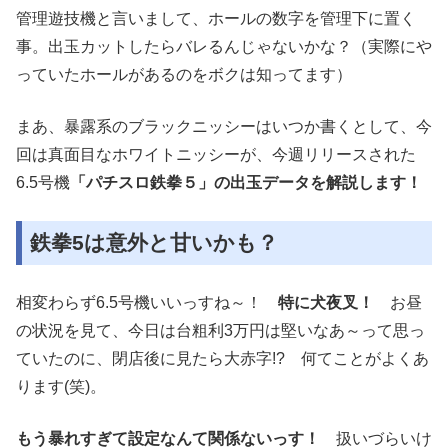
管理遊技機と言いまして、ホールの数字を管理下に置く
事。出玉カットしたらバレるんじゃないかな？（実際にや
っていたホールがあるのをボクは知ってます）
まあ、暴露系のブラックニッシーはいつか書くとして、今
回は真面目なホワイトニッシーが、今週リリースされた
6.5号機
「パチスロ鉄拳５」の出玉データを解説します！
鉄拳5は意外と甘いかも？
相変わらず6.5号機いいっすね～！
特に犬夜叉！
お昼
の状況を見て、今日は台粗利3万円は堅いなあ～って思っ
ていたのに、閉店後に見たら大赤字!? 何てことがよくあ
ります(笑)。
もう暴れすぎて設定なんて関係ないっす！
扱いづらいけ