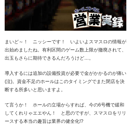
まいど～！ ニッシーです！ いよいよスマスロの情報が
出始めましたね。有利区間のゲーム数上限が撤廃されて、
出玉もさらに期待できるんだろうけど…。
導入するには追加の設備投資が必要で金がかかるのが痛い
(泣)。資金不足のホールはこのタイミングでまた閉店を決
断する所多いと思いますよ。
て言うか！ ホールの立場からすれば、今の6号機で緩和
してくれりゃエエやん！ と思のですが、スマスロをリリ
ースする本当の趣旨は業界の健全化!?