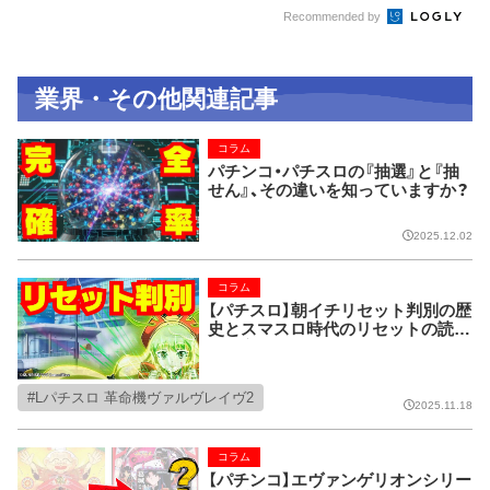
Recommended by
業界・その他関連記事
コラム
パチンコ・パチスロの『抽選』と『抽
せん』、その違いを知っていますか？
2025.12.02
コラム
【パチスロ】朝イチリセット判別の歴
史とスマスロ時代のリセットの読み
解き方
Lパチスロ 革命機ヴァルヴレイヴ2
2025.11.18
コラム
【パチンコ】エヴァンゲリオンシリー