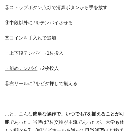
③ストップボタン点灯で清算ボタンから手を放す
④中段以外に7をテンパイさせる
⑤コインを手入れで追加
・上下段テンパイ
→1枚投入
・斜めテンパイ
→2枚投入
⑥右リールに7をビタ押しで揃える
…と、こんな
簡単な操作で、いつでも7を揃えることが可
能
であった。当時は7枚交換が主流であったが、大学も休
んで朝から7、8軒ほどホールを巡って
日当30万
ほど稼げ