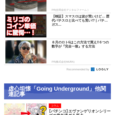
PR(合同会社デジタルファーム )
【検証】スマスロは波が荒いけど… 歴
代パチスロと比べても荒い!? | パチマ
ガス...
８月のロト6はこの方法で買え!!６つの
数字が『完全一致』する方法
PR(株式会社MURA)
Recommended by
虚心坦懐「Going Underground」他関
連記事
コラム
【パチンコ】エヴァンゲリオンシリー