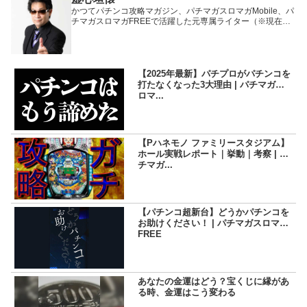
かつてパチンコ攻略マガジン、パチマガスロマガMobile、パ
チマガスロマガFREEで活躍した元専属ライター（※現在は
卒業）。
【2025年最新】パチプロがパチンコを
打たなくなった3大理由 | パチマガス
ロマ...
【Pハネモノ ファミリースタジアム】
ホール実戦レポート｜挙動｜考察 | パ
チマガ...
【パチンコ超新台】どうかパチンコを
お助けください！ | パチマガスロマガ
FREE
あなたの金運はどう？宝くじに縁があ
る時、金運はこう変わる