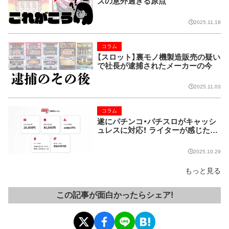
ズの意外過ぎる原点
2025.11.18
コラム
【スロット】裏モノ機製造販売の疑い
で社長が逮捕されたメーカーの今
2025.11.03
コラム
遂にパチンコ・パチスロがキャッシ
ュレスに対応！ ライターが感じた課
題とは…
2025.10.29
もっと見る
この記事が面白かったらシェア!