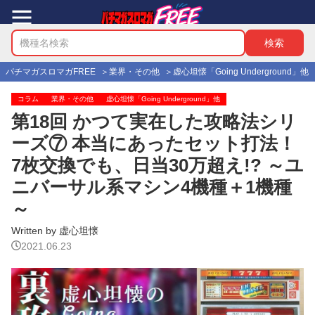
パチマガスロマガFREE
業界・その他
虚心坦懐「Going Underground」他
コラム
業界・その他
虚心坦懐「Going Underground」他
第18回 かつて実在した攻略法シリ
ーズ⑦ 本当にあったセット打法！
7枚交換でも、日当30万超え!? ～ユ
ニバーサル系マシン4機種＋1機種
～
Written by 虚心坦懐
2021.06.23