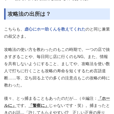
攻略法の出所は？
こちらも、
虚心にホー助くんを教えてくれた
のと同じ兼業
の叔父さま。
攻略法の使い方を教わったのもこの時期で。一つの店で抜
きすぎることや、毎日同じ店に行くのもNG。また、情報
を共有しないようにすること、ましてや、攻略法を使い数
人で打ちに行くことも攻略の寿命を短くするため言語道
断……等、立ち回る上での多くの注意点もこの攻略の時に
教わった。
後々、とっ捕まることもあったのだが…（※編注：
「ホー
ルに」
です。
「警察に」
じゃないです・笑）。捕まったと
きのお話…「許してもらえやすい!? 正しい正座の座り