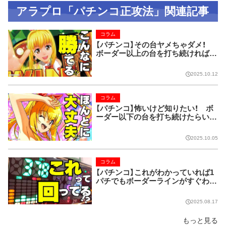
アラプロ「パチンコ正攻法」関連記事
コラム
【パチンコ】その台ヤメちゃダメ！
ボーダー以上の台を打ち続ければこ
んなに勝てる!!
2025.10.12
コラム
【パチンコ】怖いけど知りたい！ ボ
ーダー以下の台を打ち続けたらいく
ら負ける!?
2025.10.05
コラム
【パチンコ】これがわかっていれば1
パチでもボーダーラインがすぐわか
る！
2025.08.17
もっと見る