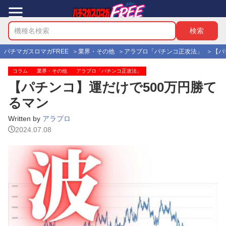
パチマガスロマガFREE
業界・その他
アラプロ「パチンコ正攻法」
【パ
コラム
業界・その他
アラプロ「パチンコ正攻法」
【パチンコ】運だけで500万円勝て
るマン
Written by
アラプロ
2024.07.08