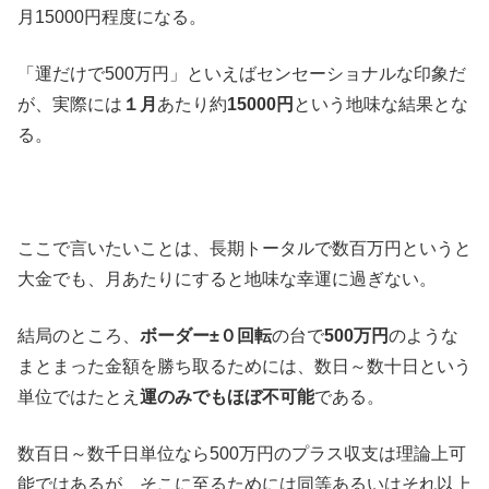
月15000円程度になる。
「運だけで500万円」といえばセンセーショナルな印象だ
が、実際には
１月
あたり約
15000円
という地味な結果とな
る。
ここで言いたいことは、長期トータルで数百万円というと
大金でも、月あたりにすると地味な幸運に過ぎない。
結局のところ、
ボーダー±０回転
の台で
500万円
のような
まとまった金額を勝ち取るためには、数日～数十日という
単位ではたとえ
運のみでもほぼ不可能
である。
数百日～数千日単位なら500万円のプラス収支は理論上可
能ではあるが、そこに至るためには同等あるいはそれ以上