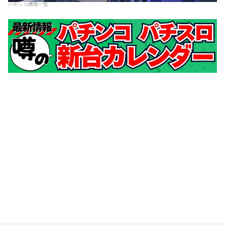
パチンコ機種一覧