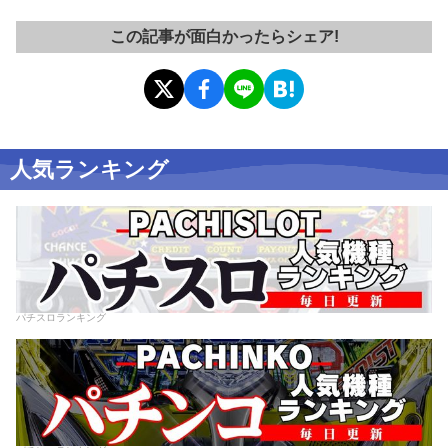
この記事が面白かったらシェア!
人気ランキング
パチスロランキング