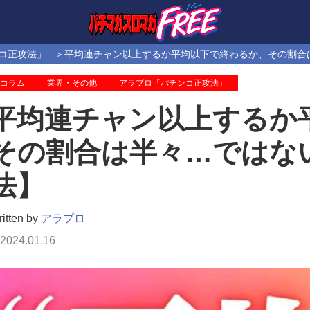
コ正攻法」
平均連チャン以上するか平均以下で終わるか、その割合
コラム
業界・その他
アラプロ「パチンコ正攻法」
平均連チャン以上するか
その割合は半々…ではな
法】
itten by
アラプロ
2024.01.16