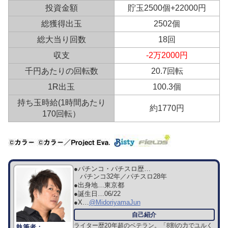
投資金額
貯玉2500個+22000円
総獲得出玉
2502個
総大当り回数
18回
収支
-2万2000円
千円あたりの回転数
20.7回転
1R出玉
100.3個
持ち玉時給(1時間あたり
約1770円
170回転）
●パチンコ・パチスロ歴…
パチンコ32年／パチスロ28年
●出身地…
東京都
●誕生日…
06/22
●X…
@MidoriyamaJun
ライター歴20年超のベテラン。「8割の力でユルく