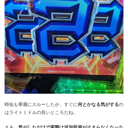
時短も華麗にスルーしたが、すぐに
何とかなる気がする
の
はライトミドルの良いところだね。
まあ、
気がしただけで実際は追加投資が止まらなくなった