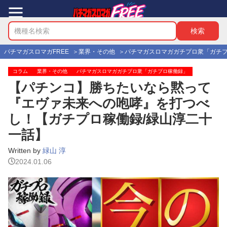
パチマガスロマガFREE
業界・その他
パチマガスロマガガチプロ衆「ガチ
コラム
業界・その他
パチマガスロマガガチプロ衆「ガチプロ稼働録」
【パチンコ】勝ちたいなら黙って
『エヴァ未来への咆哮』を打つべ
し！【ガチプロ稼働録/緑山淳二十
一話】
Written by
緑山 淳
2024.01.06