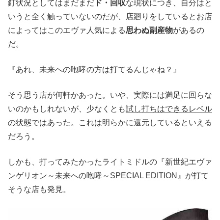
釘状況としてはまだまだ
ド・回収
な現状につき、自分はと
いうと全く触っていないのだが、店廻りをしているとお店
によってはこのエヴァ人気による
思わぬ副産物
があるの
だ。
『あれ、未来への咆哮の方は打てるんじゃね？』
そう思う店が何軒かあった。いや、実際には満足に回らな
いのかもしれないが、少なくとも
試し打ちはできるレベル
の状態
ではあった。これは明らかに還元しているといえる
だろう。
しかも、打ってみたかったライトミドルの『新世紀エヴァ
ンゲリオン～未来への咆哮～SPECIAL EDITION』が打て
そうな店も発見。