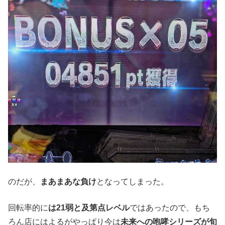
のだが、
まあまあな負け
となってしまった。
回転率的に
は21弱と及第点レベル
ではあったので、もち
ろん店にはよるがやっぱり今は
未来への咆哮シリーズが旬