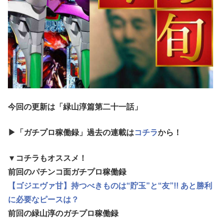
今回の更新は「緑山淳
篇第二十一話」
▶「ガチプロ稼働録」過去の連載は
コチラ
から！
▼コチラもオススメ！
前回のパチンコ面ガチプロ稼働録
【ゴジエヴァ甘】持つべきものは“貯玉”と“友”!! あと勝利
に必要なピースは？
前回の緑山淳のガチプロ稼働録