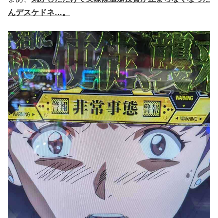
んデスケドネ…。