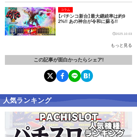
コラム
【パチンコ新台】最大継続率は約9
2%!! あの神台が令和に蘇る!!
2025.10.03
もっと見る
この記事が面白かったらシェア!
人気ランキング