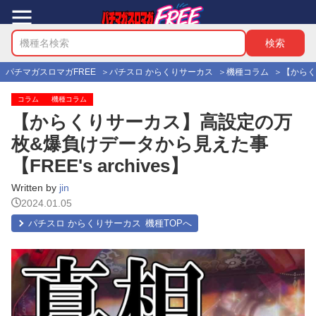
パチマガスロマガFREE
パチスロ からくりサーカス
機種コラム
【からく
コラム
機種コラム
【からくりサーカス】高設定の万
枚&爆負けデータから見えた事
【FREE's archives】
Written by
jin
2024.01.05
パチスロ からくりサーカス