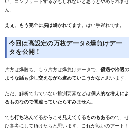
い、コンプリートするかもしれないと思うとやめられませ
ん。
えぇ、もう完全に脳は焼かれてます
。はい手遅れです。
今回は高設定の万枚データ&爆負けデー
タを公開！
片方は爆勝ち、もう片方は爆負けデータで、
優遇や冷遇の
ような話も少し交えながら進めていこうかな
と思います。
ただ、解析で出ていない推測要素などは
個人的な考えによ
るものなので間違っていたらすみません
。
でも
打ち込んでるからこそ見えてくるものもある
ので、ぜ
ひ参考にして頂けたらと思います。これが戦いのアート！