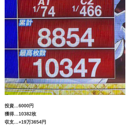
投資…6000円
獲得…10382枚
収支…+19万3654円