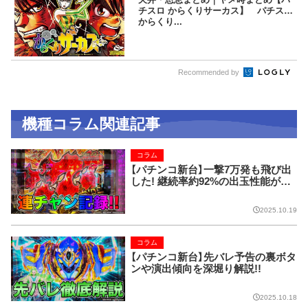
チスロ からくりサーカス】 パチスロ
からくり...
Recommended by
機種コラム関連記事
コラム
【パチンコ新台】一撃7万発も飛び出
した! 継続率約92%の出玉性能がス
ゴすぎる!
2025.10.19
コラム
【パチンコ新台】先バレ予告の裏ボタ
ンや演出傾向を深堀り解説!!
2025.10.18