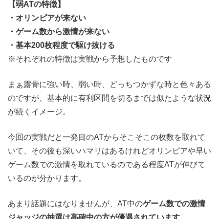
【弱ATの特徴】
・オリンピアが来ない
・ゲーム数から激情が来ない
・基本200枚程度で駆け抜ける
※それぞれの特徴は実戦から予想したものです
まぁ露骨に強い時、弱い時、どっちつかずな時と色々ある
のですが、基本的に有利区間を切るまでは似たような状況
が続くイメージ。
今回の実戦だと一発目のATからそこそこの枚数を取れて
いて、その後も深いハマリはあるけれどオリンピアや早い
ゲーム数での激情を取れているのである程度ATが伸びて
いるのが分かります。
あまり話題にはなりませんが、AT中の
ゲーム数での激情
ジャッジの抽選は高確中の方が優遇されています
。