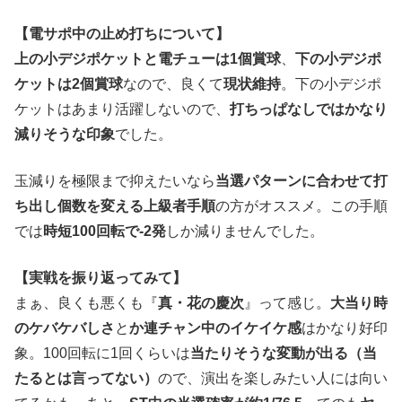
【電サポ中の止め打ちについて】
上の小デジポケットと電チューは1個賞球
、
下の小デジポ
ケットは2個賞球
なので、良くて
現状維持
。下の小デジポ
ケットはあまり活躍しないので、
打ちっぱなしではかなり
減りそうな印象
でした。
玉減りを極限まで抑えたいなら
当選パターンに合わせて打
ち出し個数を変える上級者手順
の方がオススメ。この手順
では
時短100回転で-2発
しか減りませんでした。
【実戦を振り返ってみて】
まぁ、良くも悪くも『
真・花の慶次
』って感じ。
大当り時
のケバケバしさ
と
か連チャン中のイケイケ感
はかなり好印
象。100回転に1回くらいは
当たりそうな変動が出る（当
たるとは言ってない）
ので、演出を楽しみたい人には向い