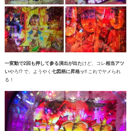
一変動で2回も押して参る演出が出た
けど、コレ
相当アツ
い
やろ!? で、ようやく
七図柄に昇格ッ
!! これでヤメられ
る！