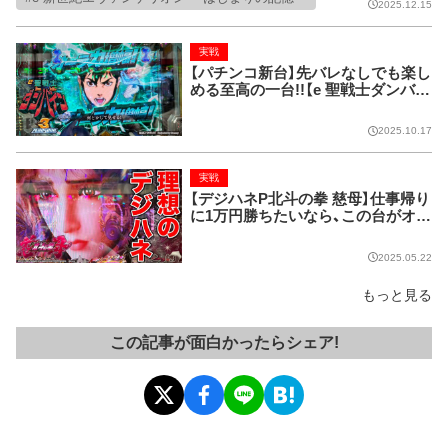
リオン ～はじまりの記憶～】
2025.12.15
実戦
【パチンコ新台】先バレなしでも楽し
める至高の一台!!【e 聖戦士ダンバイ
ン3 ZEROSONIC】
2025.10.17
実戦
【デジハネP北斗の拳 慈母】仕事帰り
に1万円勝ちたいなら、この台がオス
スメ!
2025.05.22
もっと見る
この記事が面白かったらシェア!