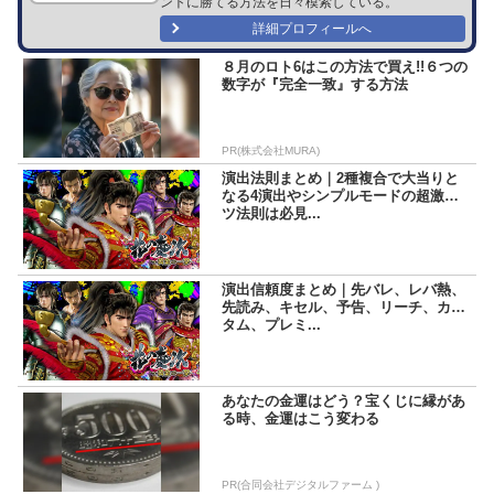
ントに勝てる方法を日々模索している。
詳細プロフィールへ
８月のロト6はこの方法で買え!!６つの
数字が『完全一致』する方法
PR(株式会社MURA)
演出法則まとめ｜2種複合で大当りと
なる4演出やシンプルモードの超激ア
ツ法則は必見...
演出信頼度まとめ｜先バレ、レバ熱、
先読み、キセル、予告、リーチ、カス
タム、プレミ...
あなたの金運はどう？宝くじに縁があ
る時、金運はこう変わる
PR(合同会社デジタルファーム )