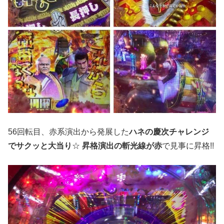
56回転目、赤系演出から発展した
ハネの慶次チャレンジ
でサクッと大当り
☆
昇格演出の斬光線が赤
で見事に昇格!!