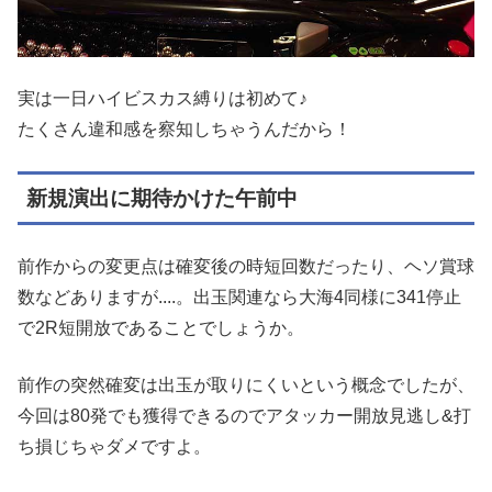
実は⼀⽇ハイビスカス縛りは初めて♪
たくさん違和感を察知しちゃうんだから！
新規演出に期待かけた午前中
前作からの変更点は確変後の時短回数だったり、ヘソ賞球
数などありますが....。出⽟関連なら⼤海4同様に341停⽌
で2R短開放であることでしょうか。
前作の突然確変は出玉が取りにくいという概念でしたが、
今回は80発でも獲得できるのでアタッカー開放⾒逃し&打
ち損じちゃダメですよ。