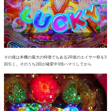
その後は本機の最⼤の特徴でもある2R後のエイサー祭を3
回引く。そのうち2回が確変中3倍ハマリしてから