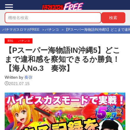
パチマガスロマガFREE
パチンコ
【Pスーパー海物語IN沖縄5】どこまで違
実戦
パチンコ
【Pスーパー海物語IN沖縄5】どこ
まで違和感を察知できるか勝負！
【海人No.3 奏弥】
Written by
奏弥
2021.07.15