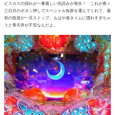
ビスカスの揺れが⼀番激しい先読みが発⽣！ これが夜＋
三⽇⽉のボタン押しでスペシャル⿂群を運んでくれて、最
初の投資が⼀旦ストップ。もはや遊タイムに慣れすぎちゃ
うと⻘天井が不安なんだよ。