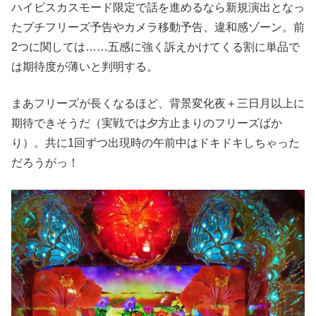
ハイビスカスモード限定で話を進めるなら新規演出となっ
たプチフリーズ予告やカメラ移動予告、違和感ゾーン。前
2つに関しては……五感に強く訴えかけてくる割に単品で
は期待度が薄いと判明する。
まあフリーズが⻑くなるほど、背景変化夜＋三⽇⽉以上に
期待できそうだ（実戦では⼣⽅⽌まりのフリーズばか
り）。共に1回ずつ出現時の午前中はドキドキしちゃった
だろうがっ！