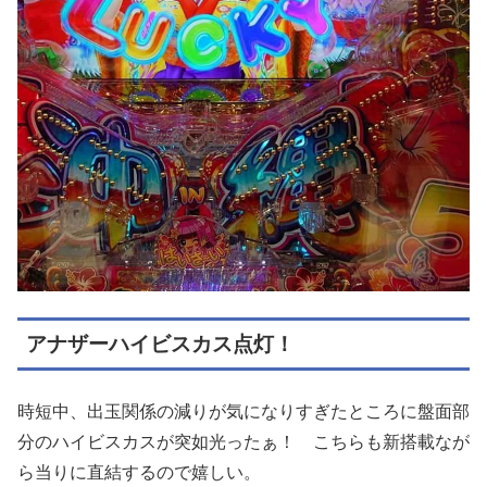
アナザーハイビスカス点灯！
時短中、出⽟関係の減りが気になりすぎたところに盤⾯部
分のハイビスカスが突如光ったぁ！ こちらも新搭載なが
ら当りに直結するので嬉しい。