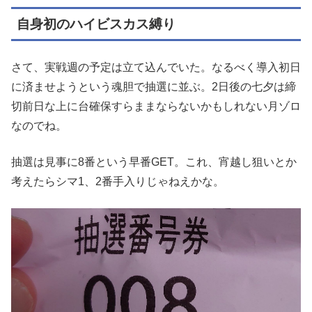
自身初のハイビスカス縛り
さて、実戦週の予定は⽴て込んでいた。なるべく導⼊初⽇
に済ませようという魂胆で抽選に並ぶ。2⽇後の七⼣は締
切前⽇な上に台確保すらままならないかもしれない⽉ゾロ
なのでね。
抽選は⾒事に8番という早番GET。これ、宵越し狙いとか
考えたらシマ1、2番⼿⼊りじゃねえかな。