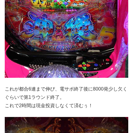
これが都合6連まで伸び、電サポ終了後に8000発少し⽋く
ぐらいで第1ラウンド終了。
これで2時間は現⾦投資しなくて済むぅ！