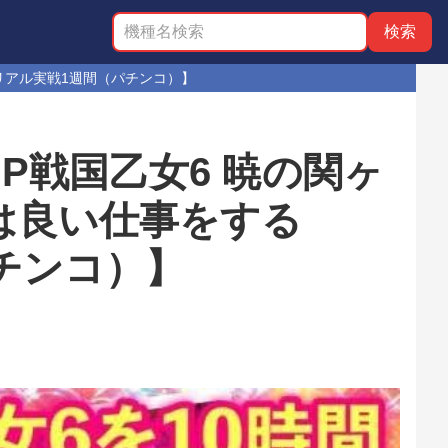
リアル実戦1週間（パチンコ）】
P戦国乙女6 暁の関ヶ
は良い仕事をする
チンコ）】