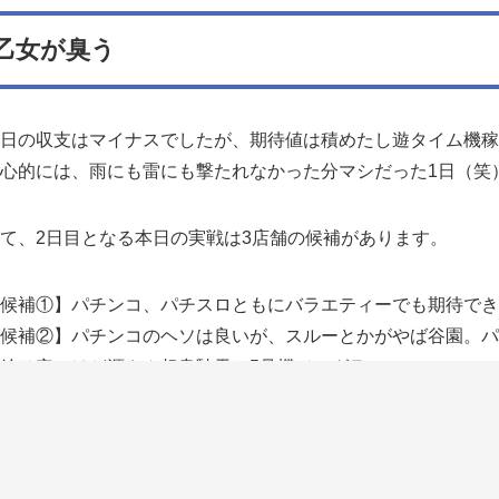
乙女が臭う
日の収支はマイナスでしたが、期待値は積めたし遊タイム機稼
心的には、雨にも雷にも撃たれなかった分マシだった1日（笑
て、2日目となる本日の実戦は3店舗の候補があります。
候補①】パチンコ、パチスロともにバラエティーでも期待でき
候補②】パチンコのヘソは良いが、スルーとかがやば谷園。パ
給は安いけど源さん超韋駄天か5号機ジャグラー。
候補③】ジャグラー、ハナハナ、アクロス系が期待できるホー
いうラインナップ。年齢的にパチスロの終日稼動がとっても