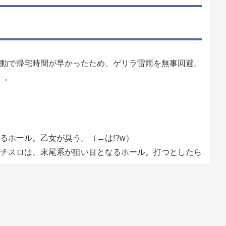
動で帰宅時間が早かったため、ゲリラ雷雨を無事回避。
）。
るホール。乙女が臭う。（←は!?w）
チスロは、末尾系が狙い目となるホール。打つとしたら
ル。パチンコはオワコン。
しんどいお年頃なので、パチンコ優先で（笑）。