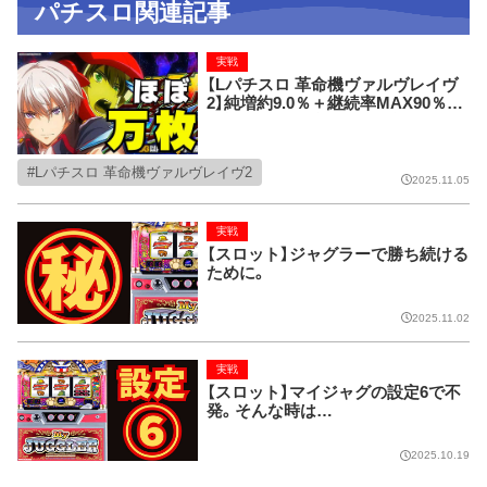
パチスロ関連記事
実戦
【Lパチスロ 革命機ヴァルヴレイヴ
2】純増約9.0％＋継続率MAX90％の
衝撃AT搭載！ 試打で体感したその
威力を見よ!!
Lパチスロ 革命機ヴァルヴレイヴ2
2025.11.05
実戦
【スロット】ジャグラーで勝ち続ける
ために。
2025.11.02
実戦
【スロット】マイジャグの設定6で不
発。そんな時は…
2025.10.19