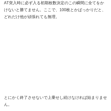
AT突入時に必ず入る初期枚数決定のこの瞬間に全てをか
けないと勝てません。ここで、100枚とかばっかりだと、
どれだけ他が頑張れても無理。
とにかく終了させないで上乗せし続けなければ始まりませ
ん。