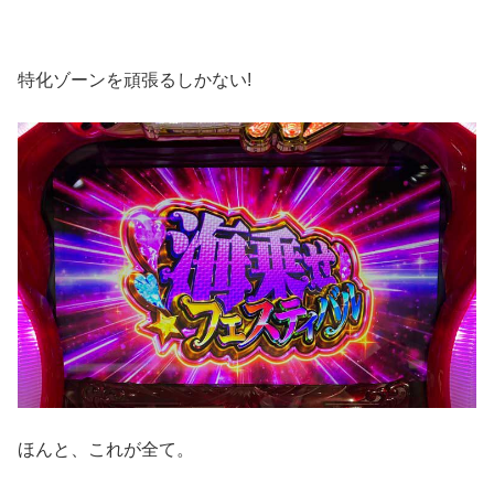
特化ゾーンを頑張るしかない!
ほんと、これが全て。