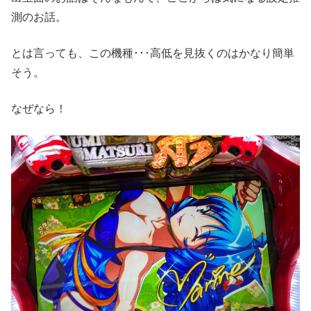
測のお話。
とは言っても、この機種･･･高低を見抜くのはかなり簡単
そう。
なぜなら！