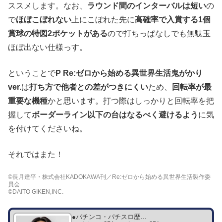
ススメします。なお、
ラウンド間のインターバルは短い
の
で
ほぼこぼれない
上にこぼれた先に
高確率で入賞する1個
賞球の特図2ポケットがある
ので打ちっぱなしでも無駄玉
ほぼ出ない仕様っす。
ということで
P Re:ゼロから始める異世界生活鬼がかり
ver.
は
打ち方で他者との差がつきにくい
ため、
回転率が最
重要な機種
かと思います。打つ際はしっかりと回転率を把
握して
ボーダーライン以下の台はなるべく避けるよう
に気
を付けてくださいね。
それではまた！
©長月達平・株式会社KADOKAWA刊／Re:ゼロから始める異世界生活製作委
員会
©DAITO GIKEN,INC.
●パチンコ・パチスロ歴…