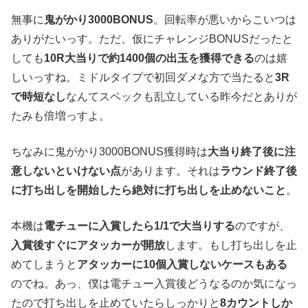
無事に
鬼がかり3000BONUS
。回転率が悪いからこいつは
ありがたいっす。ただ、仮にチャレンジBONUSだったと
しても
10R大当りで約1400個の出玉を獲得できる
のは嬉
しいっすね。ミドルタイプで初回ダメな方で当たると
3R
で時短なし
なんてスペックも乱立している昨今だとありが
たみも倍増っすよ。
ちなみに鬼がかり3000BONUS獲得時は
大当り終了後に注
意しないといけない点
があります。それは
ラウンド終了後
に打ち出しを開始したら絶対に打ち出しを止めないこと
。
本機は
電チューに入賞したら1/1で大当りする
のですが、
入賞後すぐにアタッカーが開放
します。もし打ち出しを止
めてしまうと
アタッカーに10個入賞しないケースもある
のでね。あっ、僕は電チュー入賞後どうなるのか気になっ
たので打ち出しを止めていたらしっかりと
8カウントしか