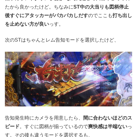
たから良かったけど。ちなみに
ST中の大当りも図柄停止
後すぐにアタッカーがパカパカしだす
のでここも
打ち出し
を止めない方が良い
っす。
次のSTはちゃんとレム告知モードを選択したけど、
告知発生時にカメラを用意したら、
間に合わないほどのス
ピード
。すぐに図柄が揃っているので
爽快感は半端ない
っ
す。その後も違うモードを選択するも、