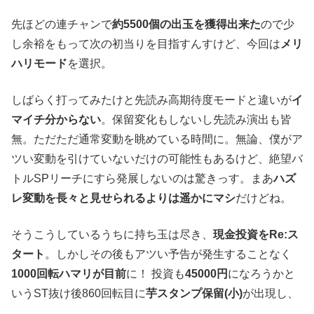
先ほどの連チャンで
約5500個の出玉を獲得出来た
ので少
し余裕をもって次の初当りを目指すんすけど、今回は
メリ
ハリモード
を選択。
しばらく打ってみたけと先読み高期待度モードと違いが
イ
マイチ分からない
。保留変化もしないし先読み演出も皆
無。ただただ通常変動を眺めている時間に。無論、僕がア
ツい変動を引けていないだけの可能性もあるけど、絶望バ
トルSPリーチにすら発展しないのは驚きっす。まあ
ハズ
レ変動を長々と見せられるよりは遥かにマシ
だけどね。
そうこうしているうちに持ち玉は尽き、
現金投資をRe:ス
タート
。しかしその後もアツい予告が発生することなく
1000回転ハマリが目前
に！ 投資も
45000円
になろうかと
いうST抜け後860回転目に
芋スタンプ保留(小)
が出現し、