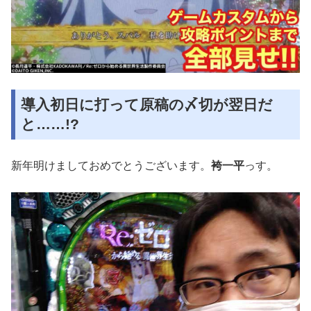
導入初日に打って原稿の〆切が翌日だ
と……!?
新年明けましておめでとうございます。
袴一平
っす。