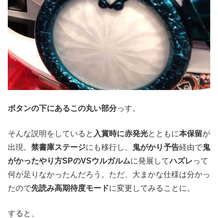
ボタンの下にあるこの丸い部分
っす。
そんな説明をしていると
入賞時に赤発光
とともに
本保留
が
出現。
禁書庫ステージ
にも移行し、
鬼がかり予告
経由で
鬼
がかったやり方SPのVSウルガルム
に発展して
ハズレ
って
何が足りなかったんだろう。ただ、大まかな仕様は分かっ
たので
先読み高期待度モード
に変更してみることに。
すると、