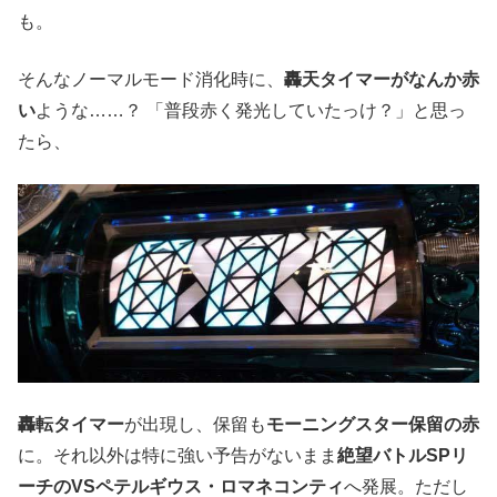
も。
そんなノーマルモード消化時に、
轟天タイマーがなんか赤
い
ような……？ 「普段赤く発光していたっけ？」と思っ
たら、
轟転タイマー
が出現し、保留も
モーニングスター保留の赤
に。それ以外は特に強い予告がないまま
絶望バトルSPリ
ーチのVSペテルギウス・ロマネコンティ
へ発展。ただし