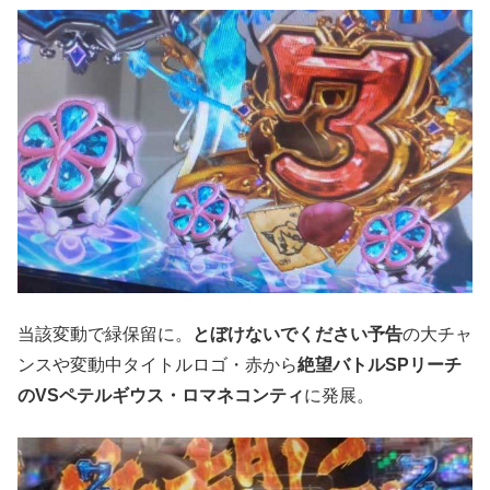
当該変動で緑保留に。
とぼけないでください予告
の大チャ
ンスや変動中タイトルロゴ・赤から
絶望バトルSPリーチ
のVSペテルギウス・ロマネコンティ
に発展。