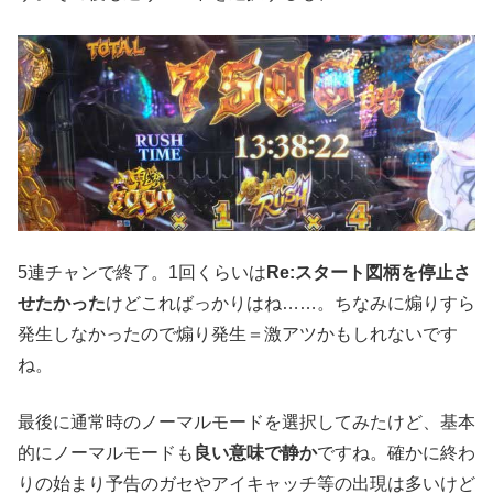
5連チャンで終了。1回くらいは
Re:スタート図柄を停止さ
せたかった
けどこればっかりはね……。ちなみに煽りすら
発生しなかったので煽り発生＝激アツかもしれないです
ね。
最後に通常時のノーマルモードを選択してみたけど、基本
的にノーマルモードも
良い意味で静か
ですね。確かに終わ
りの始まり予告のガセやアイキャッチ等の出現は多いけど