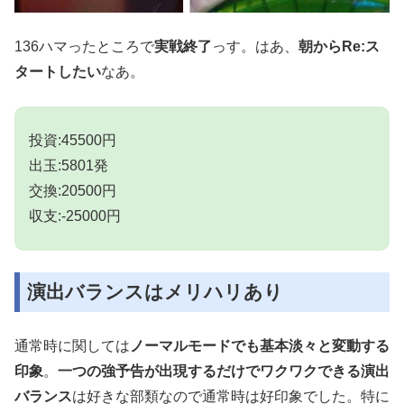
136ハマったところで
実戦終了
っす。はあ、
朝からRe:ス
タートしたい
なあ。
投資:45500円
出玉:5801発
交換:20500円
収支:-25000円
演出バランスはメリハリあり
通常時に関しては
ノーマルモードでも基本淡々と変動する
印象
。
一つの強予告が出現するだけでワクワクできる演出
バランス
は好きな部類なので通常時は好印象でした。特に