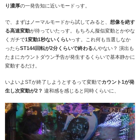
り濃厚
の一発告知に近いモードっす。
で、まずはノーマルモードから試してみると、
想像を絶す
る高速変動
が待っていたっす。もちろん擬似変動とかやな
くガチで
1変動1秒ないくらい
っす。これ何も当選しなか
ったら
ST144回転が2分くらいで終わる
んやない？ 演出も
たまにカウントダウン予告が発生するくらいで基本静かに
変動するだけ。
いよいよSTが終了しようとするって変動で
カウント1が発
生し次変動が2？
違和感を感じると同時くらいに、