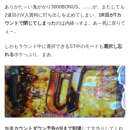
ありがた～い鬼がかり3000BONUS。……が、またしても
2連目のV入賞時に打ち出しを止めてしまい、
1R目が7カ
ウントで閉じてしまった
のは内緒っすよ。あ～死に戻りて
ぇ～。
しかもラウンド中に選択できるST中のモードも
選択し忘
れる
ボケっぷり。まあ、
無事
カウントダウン予告が0まで到達
して大当りしてくれ