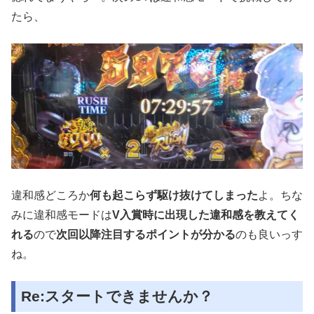
たら、
違和感どころか
何も起こらず駆け抜けてしまった
よ。ちな
みに違和感モードは
V入賞時に出現した違和感を教えてく
れる
ので
次回以降注目するポイントが分かる
のも良いっす
ね。
Re:スタートできませんか？