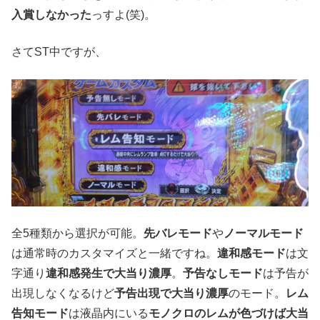
入賞しなかった
っすよ(笑)。
さてST中ですが、
全5種類から選択が可能。
先バレモード
や
ノーマルモード
は通常時のカスタマイズと一緒ですね。
違和感モード
は文
字通り
違和感発生で大当り濃厚
。
予告なしモード
は予告が
出現しなくなるけど
予告出現で大当り濃厚
のモード。
レム
告知モード
は液晶内にいる
モノクロのレムが色づけば大当