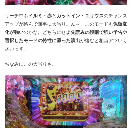
リーチ中も
イルミ・赤
と
カットイン・ユリウス
のチャンス
アップが絡んで無事に大当り。ん～、このモードも
保留変
化が強い
のかな。どちらにせよ
先読みの段階で強い予告
や
選択したモードの特性に添った演出
が絡むと相当アツいく
さいっす。
ちなみにこの大当りも、