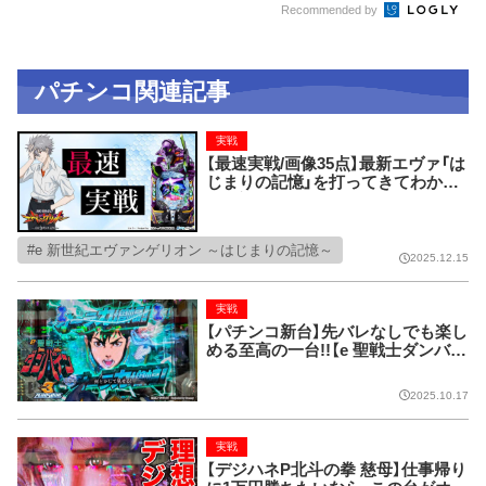
Recommended by
パチンコ関連記事
実戦
【最速実戦/画像35点】最新エヴァ「は
じまりの記憶」を打ってきてわかっ
た絶対見逃せない激推しポイント17
選！！！ 先咆哮・先次回予告・先カヲル
レイ背景etc...【e 新世紀エヴァンゲ
e 新世紀エヴァンゲリオン ～はじまりの記憶～
リオン ～はじまりの記憶～】
2025.12.15
実戦
【パチンコ新台】先バレなしでも楽し
める至高の一台!!【e 聖戦士ダンバイ
ン3 ZEROSONIC】
2025.10.17
実戦
【デジハネP北斗の拳 慈母】仕事帰り