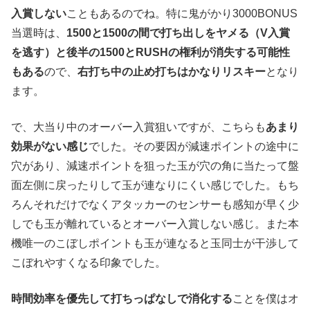
入賞しない
こともあるのでね。特に鬼がかり3000BONUS
当選時は、
1500と1500の間で打ち出しをヤメる（V入賞
を逃す）と後半の1500とRUSHの権利が消失する可能性
もある
ので、
右打ち中の止め打ちはかなりリスキー
となり
ます。
で、大当り中のオーバー入賞狙いですが、こちらも
あまり
効果がない感じ
でした。その要因が減速ポイントの途中に
穴があり、減速ポイントを狙った玉が穴の角に当たって盤
面左側に戻ったりして玉が連なりにくい感じでした。もち
ろんそれだけでなくアタッカーのセンサーも感知が早く少
しでも玉が離れているとオーバー入賞しない感じ。また本
機唯一のこぼしポイントも玉が連なると玉同士が干渉して
こぼれやすくなる印象でした。
時間効率を優先して打ちっぱなしで消化する
ことを僕はオ