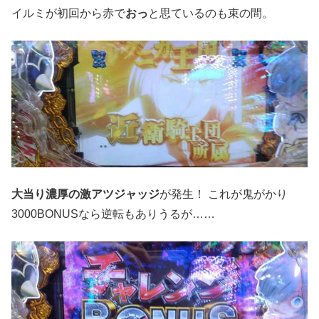
イルミが初回から赤で
おっ
と思ているのも束の間。
大当り濃厚の激アツジャッジ
が発生！ これが鬼がかり
3000BONUSなら逆転もありうるが……