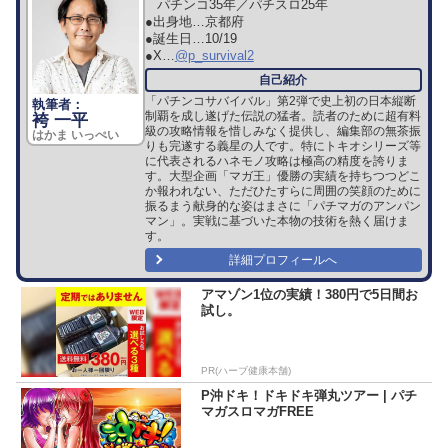
パチンコ35年／パチスロ25年
●出身地…
京都府
●誕生日…
10/19
●X…
@p_survival2
「パチンコサバイバル」第2弾で史上初の日本縦断
制覇を成し遂げた伝説の猛者。読者のために超有料
袴 一平
級の攻略情報を惜しみなく提供し、編集部の無茶振
はかま いっぺい
りも完遂する義星の人です。特にトキオシリーズ等
に代表されるハネモノ攻略は極高の精度を誇りま
す。大型企画「マガ王」優勝の実績を持ちつつどこ
か報われない、ただひたすらに周囲の笑顔のために
振るまう献身的な姿はまさに「パチマガのアンパン
マン」。実戦に基づいた本物の技術を熱く届けま
す。
詳細プロフィールへ
アマゾン1位の実績！380円で5日間お
試し。
PR(ハーブ健康本舗)
P沖ドキ！ドキドキ弾丸ツアー | パチ
マガスロマガFREE