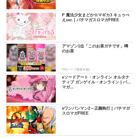
P 魔法少女まどか☆マギカ3 キュゥべ
えver. | パチマガスロマガFREE
アマゾン1位「このお茶ガチです」噂
のお茶
PR(ハーブ健康本舗)
eソードアート・オンライン オルタナ
ティブ ガンゲイル・オンライン | パチ
マガ...
eワンパンマン2～正義執行 | パチマガ
スロマガFREE