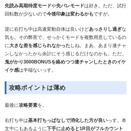
先読み高期待度モード
や
先バレモード
は好き。ただ、試行
回転数が少ないので
今後印象は変わるかも
ですが。
逆に右打ち中は高速変動自体は良いけど
あっさりし過ぎ
な
気も。その弊害で、せっかくモードを複数用意しているの
に
大きな差を感じられなかった
しね。まあ、あまり連チャ
ンしなかったから余計にそう感じるだけなのかも。ただ、
鬼がかり3000BONUSを絡めつつ連チャンしたときのイケ
イケ感
は半端ないっす。
攻略ポイントは薄め
最後に
攻略要素
を。
右打ち中は
基本打ちっぱなしで消化した方が良い
っす。本
文中にもあるように
下手に止めると1R目がフルカウント