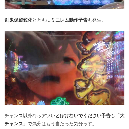
剣鬼保留変化
とともに
ミニレム動作予告
も発生。
チャンス以外ならアツい
とぼけないでください予告
も「
大
チャンス
」で気分はもう当たった気分っす。