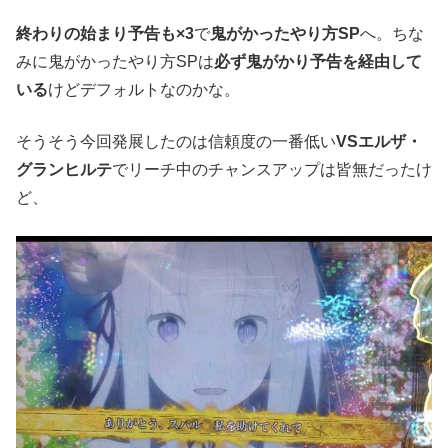
終わりの始まり予告も×3
で
鬼がかったやり方SP
へ。ちな
みに鬼がかったやり方SPは
必ず鬼がかり予告を経由して
いる
けどデフォルトなのかな。
そうそう今回発展したのは信頼度の一番低い
VSエルザ・
グランヒルテ
でリーチ中のチャンスアップは皆無だったけ
ど、