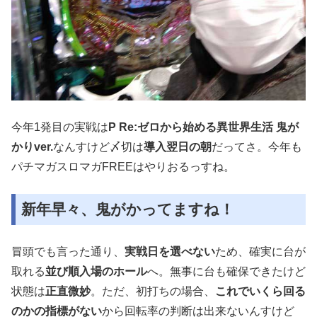
今年1発目の実戦は
P Re:ゼロから始める異世界生活 鬼が
かりver.
なんすけど〆切は
導入翌日の朝
だってさ。今年も
パチマガスロマガFREEはやりおるっすね。
新年早々、鬼がかってますね！
冒頭でも言った通り、
実戦日を選べない
ため、確実に台が
取れる
並び順入場のホール
へ。無事に台も確保できたけど
状態は
正直微妙
。ただ、初打ちの場合、
これでいくら回る
のかの指標がない
から回転率の判断は出来ないんすけど