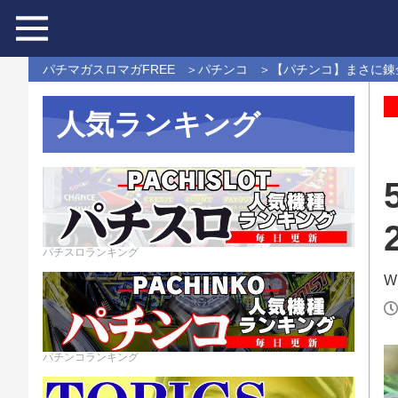
パチマガスロマガFREE
パチンコ
【パチンコ】まさに錬金
人気ランキング
パチスロランキング
Wr
パチンコランキング