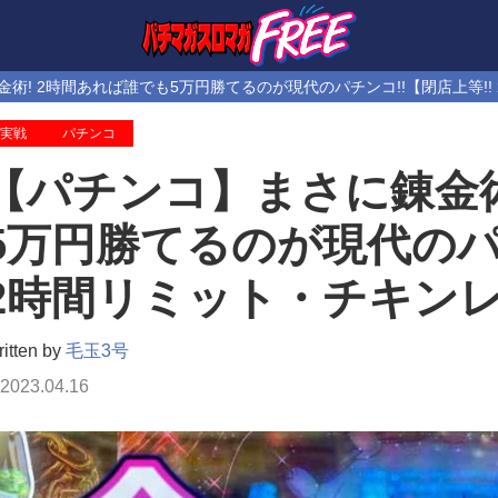
術! 2時間あれば誰でも5万円勝てるのが現代のパチンコ!!【閉店上等!!
実戦
パチンコ
【パチンコ】まさに錬金術
5万円勝てるのが現代のパチ
2時間リミット・チキンレ
itten by
毛玉3号
2023.04.16