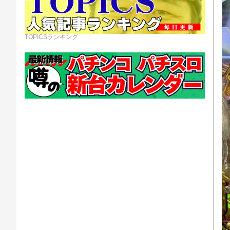
TOPICSランキング