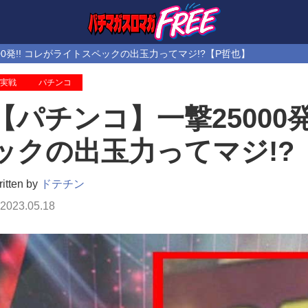
00発!! コレがライトスペックの出玉力ってマジ!?【P哲也】
実戦
パチンコ
【パチンコ】一撃25000
ックの出玉力ってマジ!?
itten by
ドテチン
2023.05.18