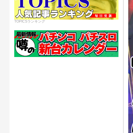
TOPICSランキング