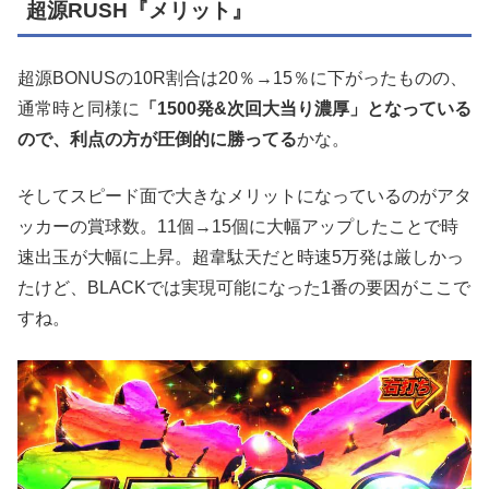
超源RUSH『メリット』
超源BONUSの10R割合は20％→15％に下がったものの、
通常時と同様に
「1500発&次回大当り濃厚」となっている
ので、利点の方が圧倒的に勝ってる
かな。
そしてスピード面で大きなメリットになっているのがアタ
ッカーの賞球数。11個→15個に大幅アップしたことで時
速出玉が大幅に上昇。超韋駄天だと時速5万発は厳しかっ
たけど、BLACKでは実現可能になった1番の要因がここで
すね。