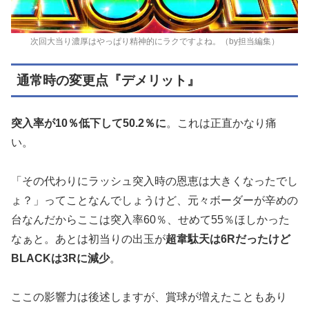
次回大当り濃厚はやっぱり精神的にラクですよね。（by担当編集）
通常時の変更点『デメリット』
突入率が10％低下して50.2％に
。これは正直かなり痛
い。
「その代わりにラッシュ突入時の恩恵は大きくなったでし
ょ？」ってことなんでしょうけど、元々ボーダーが辛めの
台なんだからここは突入率60％、せめて55％ほしかった
なぁと。あとは初当りの出玉が
超韋駄天は6Rだったけど
BLACKは3Rに減少
。
ここの影響力は後述しますが、賞球が増えたこともあり