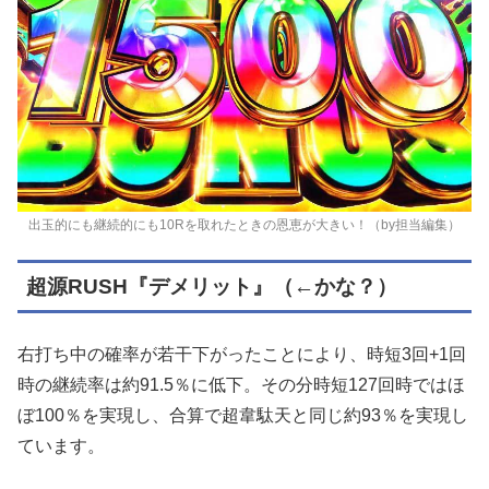
出玉的にも継続的にも10Rを取れたときの恩恵が大きい！（by担当編集）
超源RUSH『デメリット』（←かな？）
右打ち中の確率が若干下がったことにより、時短3回+1回
時の継続率は約91.5％に低下。その分時短127回時ではほ
ぼ100％を実現し、合算で超韋駄天と同じ約93％を実現し
ています。