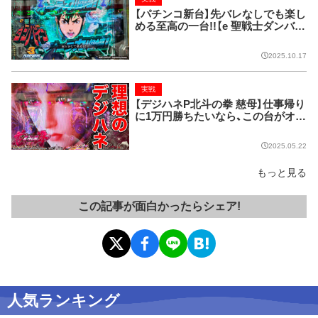
【パチンコ新台】先バレなしでも楽し
める至高の一台!!【e 聖戦士ダンバイ
ン3 ZEROSONIC】
2025.10.17
実戦
【デジハネP北斗の拳 慈母】仕事帰り
に1万円勝ちたいなら、この台がオス
スメ!
2025.05.22
もっと見る
この記事が面白かったらシェア!
人気ランキング