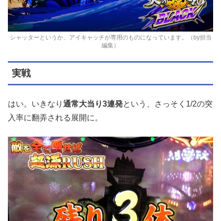
シャッターというか、アイキャッチが専用のものになっています。（by担当
編集）
実戦
はい。いきなり
通常大当り3連発
という、さっそく1/2の突
入率に翻弄される展開に。