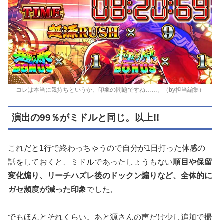
コレは本当に気持ちというか、印象の問題ですね……。（by担当編集）
演出の99％がミドルと同じ。以上!!
これだと1行で終わっちゃうので自分が1日打った体感の
話をしておくと、ミドルであったしょうもない
順目や保留
変化煽り、リーチハズレ後のドックン煽りなど、全体的に
ガセ頻度が減った印象
でした。
でもほんとそれくらい。あと源さんの声だけ少し追加で撮