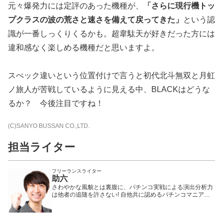
元々爆発力には定評のあった機種が、
「さらに現行機トッ
プクラスの波の荒さと速さを備えて戻ってきた」
という認
識が一番しっくりくるかも。超韋駄天が好きだった方には
違和感なく楽しめる機種だと思いますよ。
スぺック違いという位置付けで言うと初代北斗無双と月虹
ノ旅人が苦戦しているように見える中、BLACKはどうな
るか？ 今後注目ですね！
(C)SANYO BUSSAN CO.,LTD.
担当ライター
フリーランスライター
助六
さわやかな風貌とは裏腹に、パチンコ実戦による演出分析力
は他者の追随を許さない! 自他共に認めるパチンコマニア。
一度聞いたら忘れられない独特のハスキーボイスも特徴
(!?)。その特技を活かした機種解説動画はパチンコファンか
ら非常に高い評価を受けている。