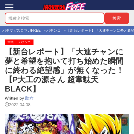
パチマガスロマガFREE
パチンコ
【新台レポート】「大連チャンに夢と希望
実戦
パチンコ
【新台レポート】「大連チャンに
夢と希望を抱いて打ち始めた瞬間
に終わる絶望感」が無くなった！
【P大工の源さん 超韋駄天
BLACK】
Written by
助六
2022.04.08