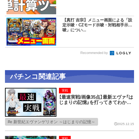
【真打 吉宗】メニュー画面による「設
定示唆・CZモード示唆・対戦相手示
唆」につい...
Recommended by
パチンコ関連記事
実戦
【最速実戦/画像35点】最新エヴァ「は
じまりの記憶」を打ってきてわかっ
た絶対見逃せない激推しポイント17
選！！！ 先咆哮・先次回予告・先カヲル
レイ背景etc...【e 新世紀エヴァンゲ
e 新世紀エヴァンゲリオン ～はじまりの記憶～
リオン ～はじまりの記憶～】
2025.12.15
実戦