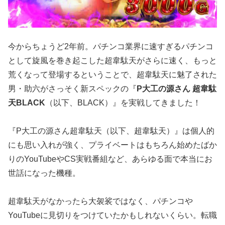
今からちょうど2年前。パチンコ業界に速すぎるパチンコ
として旋風を巻き起こした超韋駄天がさらに速く、もっと
荒くなって登場するということで、超韋駄天に魅了された
男・助六がさっそく新スペックの『
P大工の源さん 超韋駄
天BLACK
（以下、BLACK）』を実戦してきました！
『P大工の源さん超韋駄天（以下、超韋駄天）』は個人的
にも思い入れが強く、プライベートはもちろん始めたばか
りのYouTubeやCS実戦番組など、あらゆる面で本当にお
世話になった機種。
超韋駄天がなかったら大袈裟ではなく、パチンコや
YouTubeに見切りをつけていたかもしれないくらい。転職