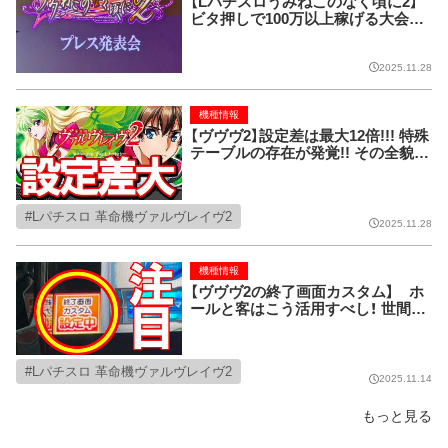
【Lパチスロうみねこのなく頃に2】
ビタ押しで100万以上稼げる大会が
開催！? 話題の激アマ機種の発表会
に潜入!!
2025.11.28
機種情報
【ヴヴヴ2】設定差は最大12倍!!! 特殊
テーブルの存在が発覚!! その全貌を
最速公開!!
Lパチスロ 革命機ヴァルヴレイヴ2
2025.11.28
機種情報
【ヴヴヴ2の終了画面カスタム】 ホ
ールと客はこう活用すべし！ 世間の
声も大公開！
Lパチスロ 革命機ヴァルヴレイヴ2
2025.11.14
もっと見る