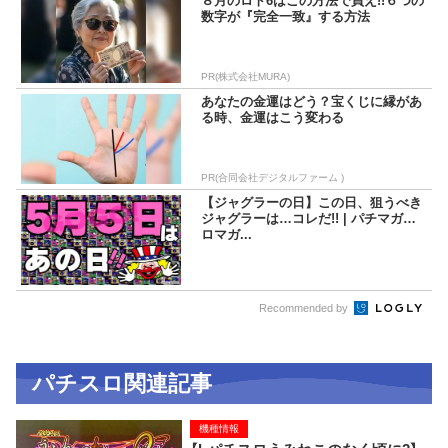
８月のロト6はこの方法で買え!!６つの
数字が『完全一致』する方法
PR(株式会社MURA)
あなたの金運はどう？宝くじに縁があ
る時、金運はこう変わる
PR(合同会社デジタルファーム )
【ジャグラーの日】この日、狙うべき
ジャグラーは…コレだ!! | パチマガス
ロマガ...
Recommended by
パチスロ関連記事
機種情報