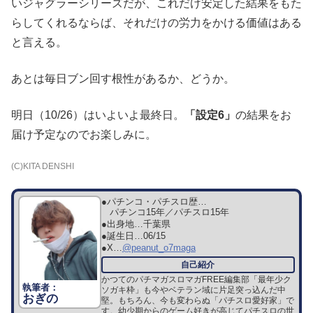
いジャグラーシリーズだが、これだけ安定した結果をもた
らしてくれるならば、それだけの労力をかける価値はある
と言える。
あとは毎日ブン回す根性があるか、どうか。
明日（10/26）はいよいよ最終日。
「設定6」
の結果をお
届け予定なのでお楽しみに。
(C)KITA DENSHI
●パチンコ・パチスロ歴…
パチンコ15年／パチスロ15年
●出身地…
千葉県
●誕生日…
06/15
●X…
@peanut_o7maga
かつてのパチマガスロマガFREE編集部「最年少ク
ソガキ枠」も今やベテラン域に片足突っ込んだ中
おぎの
堅。もちろん、今も変わらぬ「パチスロ愛好家」で
す。幼少期からのゲーム好きが高じてパチスロの世