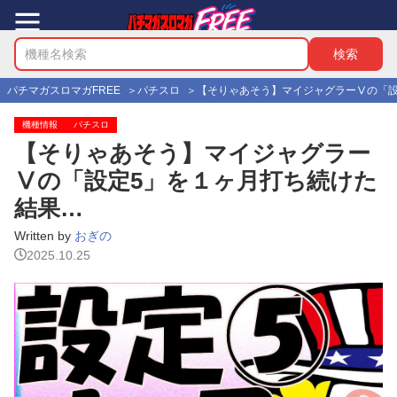
パチマガスロマガFREE
パチスロ
【そりゃあそう】マイジャグラーⅤの「設
機種情報
パチスロ
【そりゃあそう】マイジャグラー
Ⅴの「設定5」を１ヶ月打ち続けた
結果…
Written by
おぎの
2025.10.25