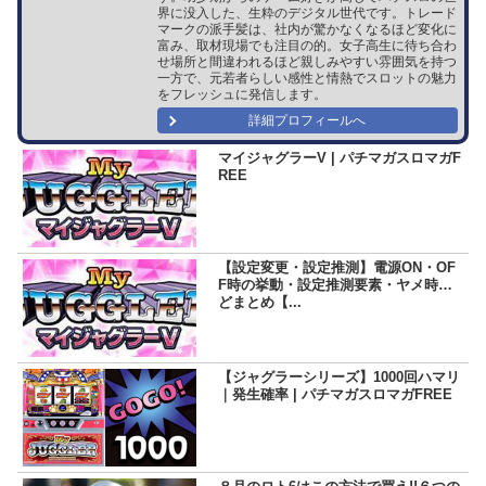
界に没入した、生粋のデジタル世代です。トレード
マークの派手髪は、社内が驚かなくなるほど変化に
富み、取材現場でも注目の的。女子高生に待ち合わ
せ場所と間違われるほど親しみやすい雰囲気を持つ
一方で、元若者らしい感性と情熱でスロットの魅力
をフレッシュに発信します。
詳細プロフィールへ
マイジャグラーV | パチマガスロマガF
REE
【設定変更・設定推測】電源ON・OF
F時の挙動・設定推測要素・ヤメ時な
どまとめ【...
【ジャグラーシリーズ】1000回ハマリ
｜発生確率 | パチマガスロマガFREE