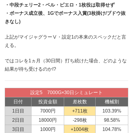
・中段チェリー2・ベル・ピエロ・1枚役は取得せず
・ボーナス成立後、1Gでボーナス入賞(3枚掛け/ブドウ抜
きなし)
上記がマイジャグラーⅤ・設定1の本来のスペックだと言
える。
ではコレを1ヵ月（30日間）打ち続けた場合、どのような
結果が待ち受けるのか!?
設定5 7000G×30日シミュレート
日付
投資金額
差枚数
機械割
1日目
7000円
+711枚
103.39%
2日目
18000円
-298枚
98.58%
3日目
1000円
+1004枚
104.78%