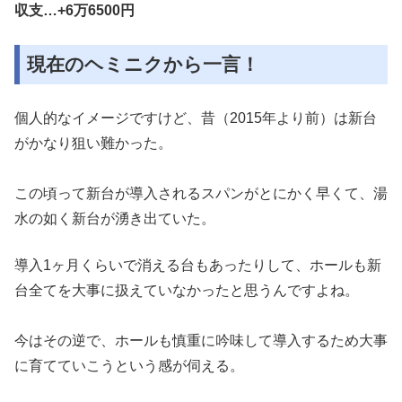
収支…+6万6500円
現在のヘミニクから一言！
個人的なイメージですけど、昔（2015年より前）は新台
がかな
り狙い難かった。
この頃って新台が導入されるスパンがとにかく早くて、湯
水の如く
新台が湧き出ていた。
導入1ヶ月くらいで消える台もあったりして
、ホールも新
台全てを大事に扱えていなかったと思うんですよね。
今はその逆で、ホールも慎重に吟味して導入するため大事
に育てて
いこうという感が伺える。