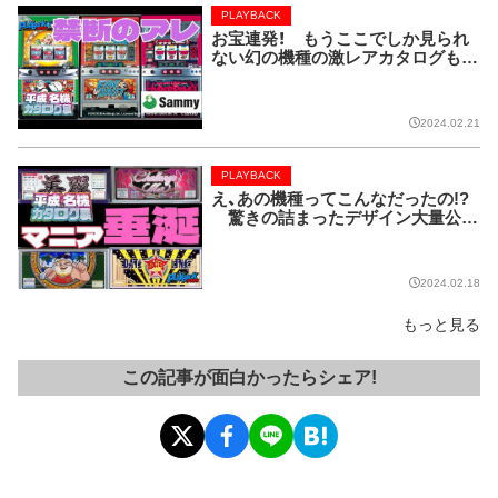
PLAYBACK
お宝連発！ もうここでしか見られ
ない幻の機種の激レアカタログも！
【PLAYBACK／平成名機カタログ展
⑦】
2024.02.21
PLAYBACK
え、あの機種ってこんなだったの!?
驚きの詰まったデザイン大量公
開!!【PLAYBACK／平成名機カタロ
グ展⑥】
2024.02.18
もっと見る
この記事が面白かったらシェア!