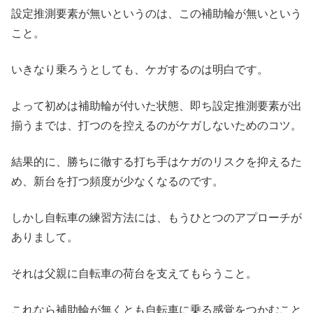
設定推測要素が無いというのは、この補助輪が無いという
こと。
いきなり乗ろうとしても、ケガするのは明白です。
よって初めは補助輪が付いた状態、即ち設定推測要素が出
揃うまでは、打つのを控えるのがケガしないためのコツ。
結果的に、勝ちに徹する打ち手はケガのリスクを抑えるた
め、新台を打つ頻度が少なくなるのです。
しかし自転車の練習方法には、もうひとつのアプローチが
ありまして。
それは父親に自転車の荷台を支えてもらうこと。
これなら補助輪が無くとも自転車に乗る感覚をつかむこと