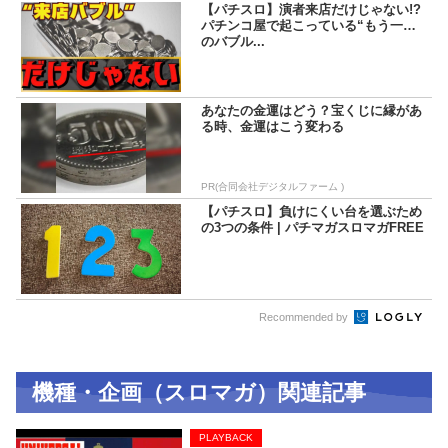
【パチスロ】演者来店だけじゃない!?
パチンコ屋で起こっている“もう一つ
のバブル...
あなたの金運はどう？宝くじに縁があ
る時、金運はこう変わる
PR(合同会社デジタルファーム )
【パチスロ】負けにくい台を選ぶため
の3つの条件 | パチマガスロマガFREE
Recommended by
機種・企画（スロマガ）関連記事
PLAYBACK