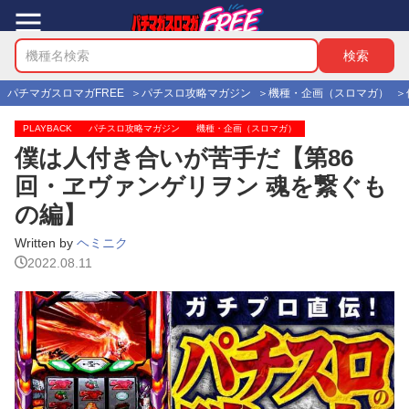
パチマガスロマガFREE
パチスロ攻略マガジン
機種・企画（スロマガ）
PLAYBACK
パチスロ攻略マガジン
機種・企画（スロマガ）
僕は人付き合いが苦手だ【第86
回・ヱヴァンゲリヲン 魂を繋ぐも
の編】
Written by
ヘミニク
2022.08.11