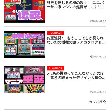
歴史を感じる名機の数々！ ユニバ
ーサル系マシンの起源がここに!!【P
LAYBACK／平成名機カタログ展
⑧】
2024.02.25
PLAYBACK
お宝連発！ もうここでしか見られ
ない幻の機種の激レアカタログも！
【PLAYBACK／平成名機カタログ展
⑦】
2024.02.21
PLAYBACK
え、あの機種ってこんなだったの!?
驚きの詰まったデザイン大量公
開!!【PLAYBACK／平成名機カタロ
グ展⑥】
2024.02.18
もっと見る