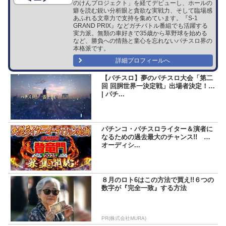
のけんプロジェクト」を経てデビューし、ホールの
癖を読む鋭い分析眼と貪欲な実戦力、そして臨場感
あふれる文章力で支持を集めています。『S-1
GRAND PRIX』などガチバトル番組でも活躍する
実力派。無類の車好きで35歳から草野球を始める
など、勝負への情熱と童心を忘れないパチスロ界の
本格派です。
詳細プロフィールへ
【パチスロ】夢のパチスロ大会「第二
回 回胴世界一決定戦」出場者決定！！
| パチ...
パチンコ・パチスロライター＆演者に
なるための過去最大のチャンス!! 超
オーディシ...
８月のロト6はこの方法で買え!!６つの
数字が『完全一致』する方法
PR(株式会社MURA)