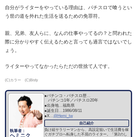
自分がライターをやっている理由は、パチスロで喰うとい
う世の道
を外れた生活を送るための免罪符。
親、兄弟、友人らに、なんの仕事やってるの？と問われた
際に分か
りやすく伝えるためと言っても過言ではないでし
ょう。
ライターやってなかったらただの世捨て人です。
(C)カラー (C)Bisty
●パチンコ・パチスロ歴…
パチンコ1年／パチスロ20年
●出身地…
福島県
●誕生日…
1986/08/11
●X…
@Hemi_tw
負け組サラリーマンから、高設定狙いで生活費を稼
ぐガチプロへ転身した不屈のライター。「第2のし
ヘミニク