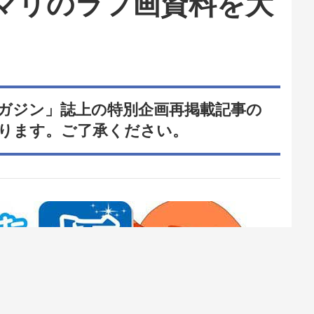
マリのラフ画資料を大
マガジン」誌上の特別企画再掲載記事の
ります。ご了承ください。