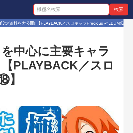
を大公開!!【PLAYBACK／スロキャラPrecious @LBUM⑱】
目を中心に主要キャラ
【PLAYBACK／スロ
M⑱】