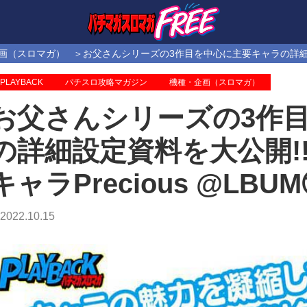
画（スロマガ）
お父さんシリーズの3作目を中心に主要キャラの詳細設定資料
PLAYBACK
パチスロ攻略マガジン
機種・企画（スロマガ）
お父さんシリーズの3作
の詳細設定資料を大公開!!
キャラPrecious @LBU
2022.10.15