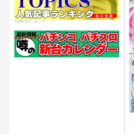
TOPICSランキング