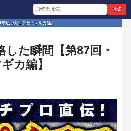
OT魔法少女まどか☆マギカ編】
格した瞬間【第87回・
マギカ編】