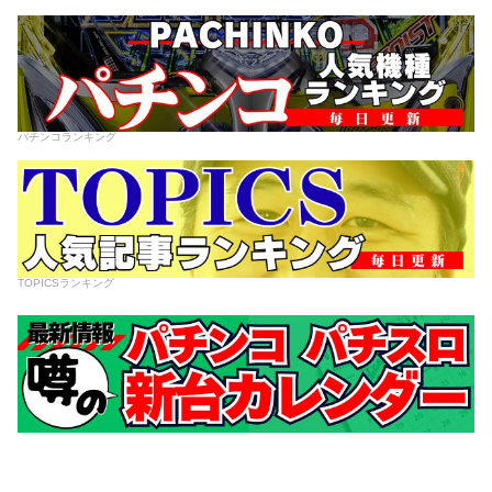
パチンコランキング
TOPICSランキング