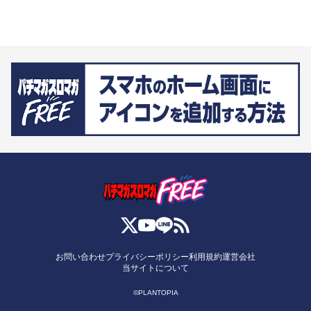
お問い合わせ
プライバシーポリシー
利用規約
運営会社
当サイトについて
©PLANTOPIA