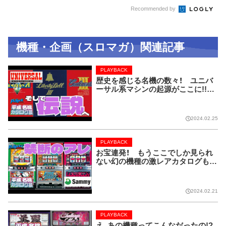
Recommended by
機種・企画（スロマガ）関連記事
PLAYBACK
歴史を感じる名機の数々！ ユニバ
ーサル系マシンの起源がここに!!【P
LAYBACK／平成名機カタログ展
⑧】
2024.02.25
PLAYBACK
お宝連発！ もうここでしか見られ
ない幻の機種の激レアカタログも！
【PLAYBACK／平成名機カタログ展
⑦】
2024.02.21
PLAYBACK
え、あの機種ってこんなだったの!?