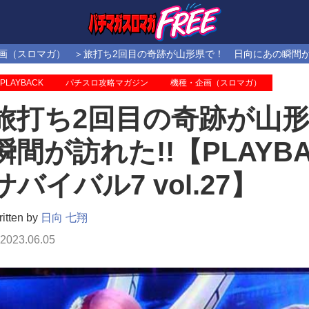
画（スロマガ）
旅打ち2回目の奇跡が山形県で！ 日向にあの瞬間が訪れた
PLAYBACK
パチスロ攻略マガジン
機種・企画（スロマガ）
旅打ち2回目の奇跡が山
瞬間が訪れた!!【PLAY
サバイバル7 vol.27】
itten by
日向 七翔
2023.06.05