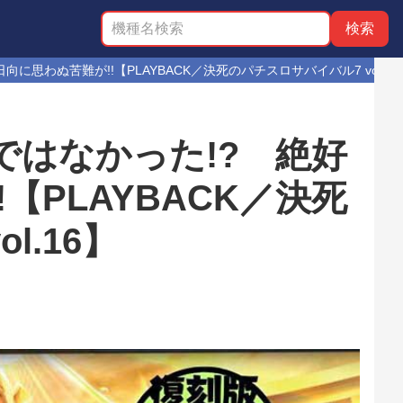
思わぬ苦難が!!【PLAYBACK／決死のパチスロサバイバル7 vol.16
はなかった!? 絶好
【PLAYBACK／決死
l.16】