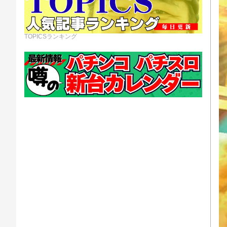
TOPICSランキング