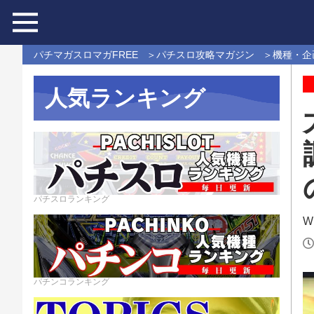
パチマガスロマガFREE
パチスロ攻略マガジン
機種・企
人気ランキング
パチスロランキング
Wr
パチンコランキング