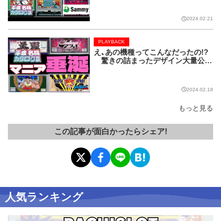
⑦】
2024.02.21
PLAYBACK
え、あの機種ってこんなだったの!?
驚きの詰まったデザイン大量公
開!!【PLAYBACK／平成名機カタロ
グ展⑥】
2024.02.18
もっと見る
この記事が面白かったらシェア!
人気ランキング