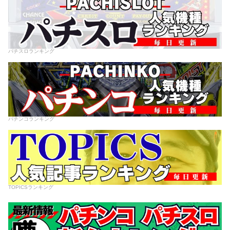
パチスロランキング
パチンコランキング
TOPICSランキング