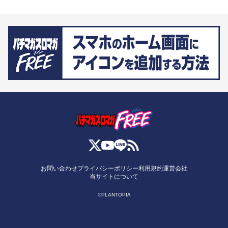
お問い合わせ
プライバシーポリシー
利用規約
運営会社
当サイトについて
©PLANTOPIA