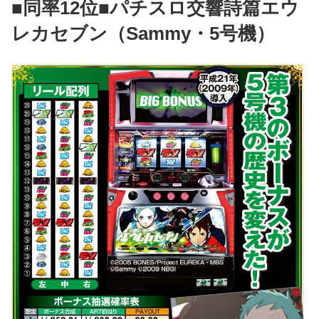
■同率12位■パチスロ交響詩篇エウ
レカセブン（Sammy・5号機）