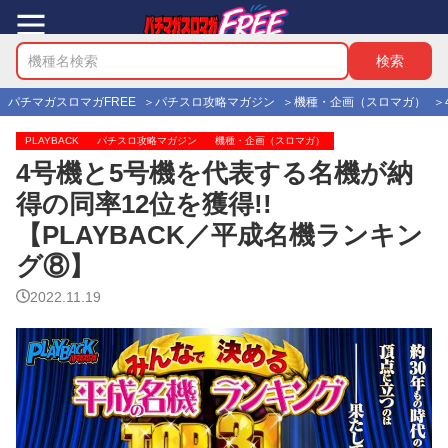
パチマガスロマガFREE
パチスロ攻略マガジン
機種・企画（スロマガ）
PLAYBACK
パチスロ攻略マガジン
機種・企画（スロマガ）
4号機と5号機を代表する名機が納
得の同率12位を獲得!!
【PLAYBACK／平成名機ランキン
グ⑧】
2022.11.19