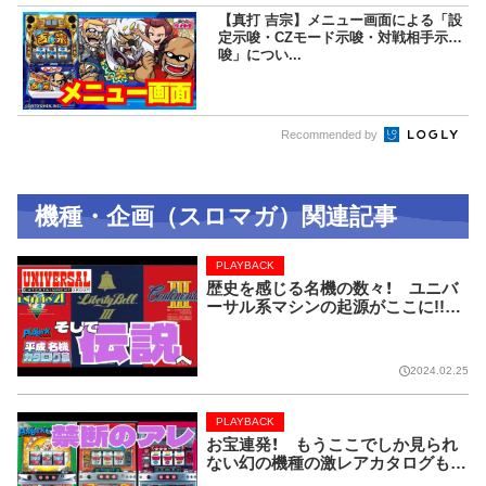
【真打 吉宗】メニュー画面による「設
定示唆・CZモード示唆・対戦相手示
唆」につい...
Recommended by
機種・企画（スロマガ）関連記事
PLAYBACK
歴史を感じる名機の数々！ ユニバ
ーサル系マシンの起源がここに!!【P
LAYBACK／平成名機カタログ展
⑧】
2024.02.25
PLAYBACK
お宝連発！ もうここでしか見られ
ない幻の機種の激レアカタログも！
【PLAYBACK／平成名機カタログ展