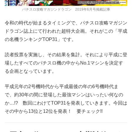
パチスロ攻略マガジンドラゴン 2019年6月号掲載記事
令和の時代が始まるタイミングで、パチスロ攻略マガジン
ドラゴン誌上にて行われた超特大企画。それがこの「平成
の名機ランキングTOP31」です。
読者投票を実施し、その結果を集計。それにより平成に登
場したすべてのパチスロ機の中からNo.1マシンを決定す
る企画となっています。
平成元年の2号機時代から平成最後の年の6号機時代ま
で、約30年の間に登場した最強マシンはいったい何なの
か…!? 数回にわけてTOP31を発表していきます。今回は
その中から13位と12位を発表！ 要チェック!!