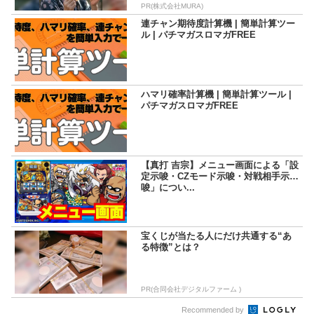
PR(株式会社MURA)
連チャン期待度計算機 | 簡単計算ツー
ル | パチマガスロマガFREE
ハマリ確率計算機 | 簡単計算ツール |
パチマガスロマガFREE
【真打 吉宗】メニュー画面による「設
定示唆・CZモード示唆・対戦相手示
唆」につい...
宝くじが当たる人にだけ共通する“あ
る特徴”とは？
PR(合同会社デジタルファーム )
Recommended by