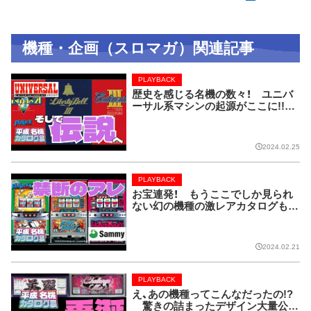
機種・企画（スロマガ）関連記事
PLAYBACK
歴史を感じる名機の数々！ ユニバ
ーサル系マシンの起源がここに!!【P
LAYBACK／平成名機カタログ展
⑧】
2024.02.25
PLAYBACK
お宝連発！ もうここでしか見られ
ない幻の機種の激レアカタログも！
【PLAYBACK／平成名機カタログ展
⑦】
2024.02.21
PLAYBACK
え、あの機種ってこんなだったの!?
驚きの詰まったデザイン大量公