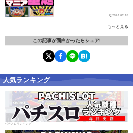
開!!【PLAYBACK／平成名機カタロ
グ展⑥】
2024.02.18
もっと見る
この記事が面白かったらシェア!
人気ランキング
パチスロランキング