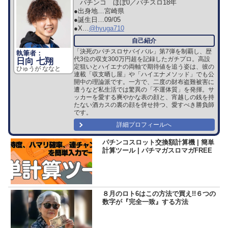
パチンコ ほぼ0／パチスロ18年
●出身地…
宮崎県
●誕生日…
09/05
●X…
@hyuga710
「決死のパチスロサバイバル」第7弾を制覇し、歴
代3位の収支300万円超を記録したガチプロ。高設
日向 七翔
定狙いとハイエナの両軸で期待値を追う姿は、彼の
ひゅうが ななと
連載「収支晒し屋」や「ハイエナメソッド」でも公
開中の理論派です。一方で、二度の財布盗難被害に
遭うなど私生活では驚異の「不運体質」を発揮。サ
ッカーを愛する爽やかな表の顔と、宵越しの銭を持
たない酒カスの裏の顔を併せ持つ、愛すべき勝負師
です。
詳細プロフィールへ
パチンコスロット交換額計算機 | 簡単
計算ツール | パチマガスロマガFREE
８月のロト6はこの方法で買え!!６つの
数字が『完全一致』する方法