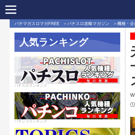
パチマガスロマガFREE
パチスロ攻略マガジン
機種・企
人気ランキング
パチスロランキング
Wr
パチンコランキング