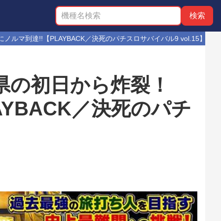
到達!!【PLAYBACK／決死のパチスロサバイバル9 vol.15】
山県の初日から炸裂！
AYBACK／決死のパチ
】