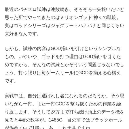
最近のパチスロ試練は連敗続き、そろそろ一矢報いたいと
思った所でやってきたのはミリオンゴッド 神々の凱旋。
実はゴッドシリーズはジャグラー・ハナハナと同じくらい
大好きなんです。
しかも、試練の内容はGOD揃いを引けというシンプルな
もの。いやいや、ゴッドを打つ理由はGOD揃いを引くた
めですから。そんなの試練とかそういう問題じゃないでし
ょう。打つ限りは毎ゲームリールにGODを揃える心構え
です。
実戦中は、自分は選ばれし者になれるのだろうか。そう思
いながら一打、また一打GODを撃ち抜くための作業を繰
り返します。そうして夕方まで打ち続け頭上のデータ機を
見ると4桁の数字が。1485G。目の前ではブラックホール
が渦巻く中で1揃い。あ、これ天井ですね。