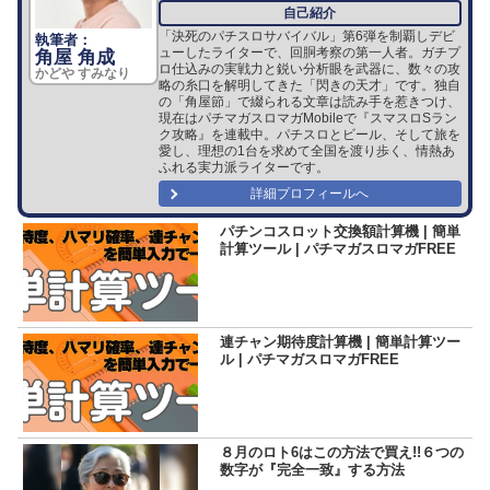
「決死のパチスロサバイバル」第6弾を制覇しデビ
ューしたライターで、回胴考察の第一人者。ガチプ
角屋 角成
ロ仕込みの実戦力と鋭い分析眼を武器に、数々の攻
かどや すみなり
略の糸口を解明してきた「閃きの天才」です。独自
の「角屋節」で綴られる文章は読み手を惹きつけ、
現在はパチマガスロマガMobileで『スマスロSラン
ク攻略』を連載中。パチスロとビール、そして旅を
愛し、理想の1台を求めて全国を渡り歩く、情熱あ
ふれる実力派ライターです。
詳細プロフィールへ
パチンコスロット交換額計算機 | 簡単
計算ツール | パチマガスロマガFREE
連チャン期待度計算機 | 簡単計算ツー
ル | パチマガスロマガFREE
８月のロト6はこの方法で買え!!６つの
数字が『完全一致』する方法