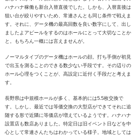
ハナハナ稼働も新台入替直後でした。しかも、入替直後は
狙い台が絞りやすいため、常連さんとも同じ条件で戦えま
す。それに、データ機の最高回数を良い数字にして、出し
ましたよアピールをするのはホールにとって大切なことか
と。もちろん一概には言えませんが。
ノーマルタイプのデータ機はホールの顔。打ち手側が初見
で出玉を測ることのできる数少ない手段です。その辺りの
ホール心理をつくことが、高設定に近付く手段だと考えま
す。
長野県は中規模ホールが多く、基本的には5.5枚交換で
す。しかし、最近では等価交換の大型店ができてそれに追
随する形で近隣に等価店が増えているようです。ハナハナ
設置店も数店ありました。特定日は旧イベント日などを中
心として常連さんたちはわかっている様子。地域としては