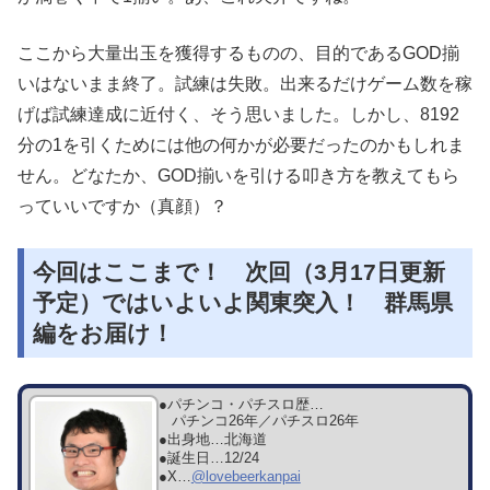
ここから大量出玉を獲得するものの、目的であるGOD揃
いはないまま終了。試練は失敗。出来るだけゲーム数を稼
げば試練達成に近付く、そう思いました。しかし、8192
分の1を引くためには他の何かが必要だったのかもしれま
せん。どなたか、GOD揃いを引ける叩き方を教えてもら
っていいですか（真顔）？
今回はここまで！ 次回（3月17日更新
予定）ではいよいよ関東突入！ 群馬県
編をお届け！
●パチンコ・パチスロ歴…
パチンコ26年／パチスロ26年
●出身地…
北海道
●誕生日…
12/24
●X…
@lovebeerkanpai