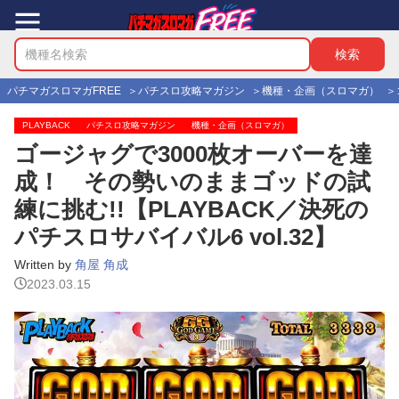
パチマガスロマガFREE
パチスロ攻略マガジン
機種・企画（スロマガ）
PLAYBACK
パチスロ攻略マガジン
機種・企画（スロマガ）
ゴージャグで3000枚オーバーを達
成！ その勢いのままゴッドの試
練に挑む!!【PLAYBACK／決死の
パチスロサバイバル6 vol.32】
Written by
角屋 角成
2023.03.15