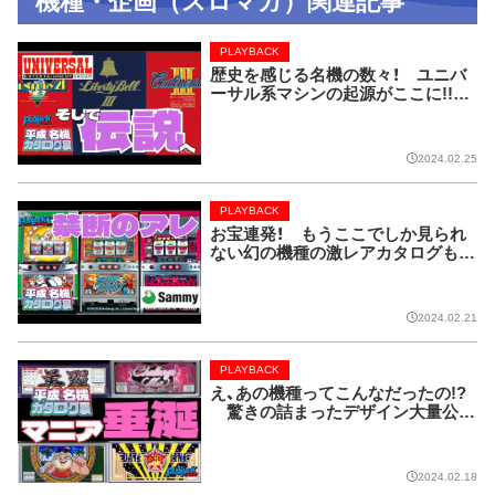
機種・企画（スロマガ）関連記事
PLAYBACK
歴史を感じる名機の数々！ ユニバ
ーサル系マシンの起源がここに!!【P
LAYBACK／平成名機カタログ展
⑧】
2024.02.25
PLAYBACK
お宝連発！ もうここでしか見られ
ない幻の機種の激レアカタログも！
【PLAYBACK／平成名機カタログ展
⑦】
2024.02.21
PLAYBACK
え、あの機種ってこんなだったの!?
驚きの詰まったデザイン大量公
開!!【PLAYBACK／平成名機カタロ
グ展⑥】
2024.02.18