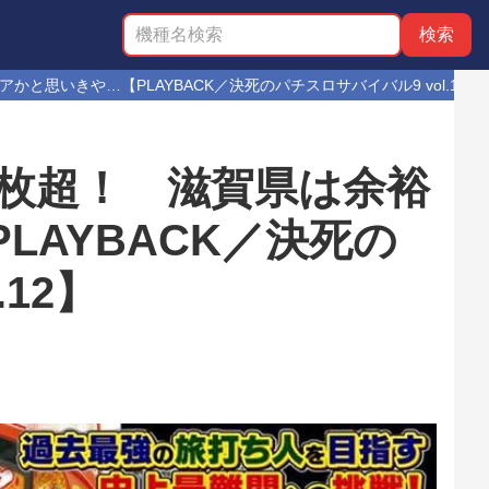
と思いきや…【PLAYBACK／決死のパチスロサバイバル9 vol.12】
0枚超！ 滋賀県は余裕
LAYBACK／決死の
12】