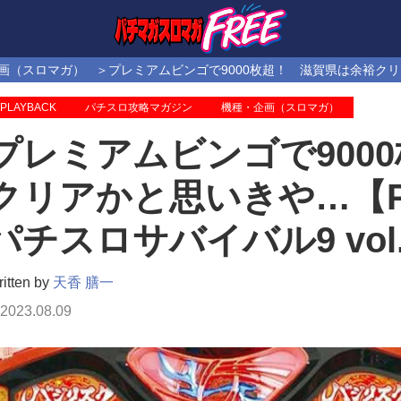
画（スロマガ）
プレミアムビンゴで9000枚超！ 滋賀県は余裕クリアか
PLAYBACK
パチスロ攻略マガジン
機種・企画（スロマガ）
プレミアムビンゴで900
クリアかと思いきや…【P
パチスロサバイバル9 vol.
itten by
天香 膳一
2023.08.09