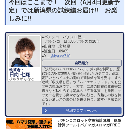
今回はここまで！ 次回（6月4日更新予
定）では新潟県の試練編お届け!! お楽
しみに!!
●パチンコ・パチスロ歴…
パチンコ ほぼ0／パチスロ18年
●出身地…
宮崎県
●誕生日…
09/05
●X…
@hyuga710
「決死のパチスロサバイバル」第7弾を制覇し、歴
代3位の収支300万円超を記録したガチプロ。高設
日向 七翔
定狙いとハイエナの両軸で期待値を追う姿は、彼の
ひゅうが ななと
連載「収支晒し屋」や「ハイエナメソッド」でも公
開中の理論派です。一方で、二度の財布盗難被害に
遭うなど私生活では驚異の「不運体質」を発揮。サ
ッカーを愛する爽やかな表の顔と、宵越しの銭を持
たない酒カスの裏の顔を併せ持つ、愛すべき勝負師
です。
詳細プロフィールへ
パチンコスロット交換額計算機 | 簡単
計算ツール | パチマガスロマガFREE