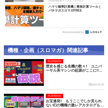
PR(合同会社デジタルファーム )
ハマリ確率計算機 | 簡単計算ツール |
パチマガスロマガFREE
Recommended by
機種・企画（スロマガ）関連記事
PLAYBACK
歴史を感じる名機の数々！ ユニバ
ーサル系マシンの起源がここに!!【P
LAYBACK／平成名機カタログ展
⑧】
2024.02.25
PLAYBACK
お宝連発！ もうここでしか見られ
ない幻の機種の激レアカタログも！