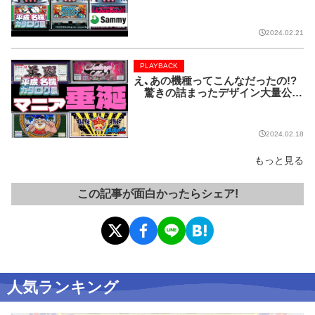
【PLAYBACK／平成名機カタログ展
⑦】
2024.02.21
PLAYBACK
え、あの機種ってこんなだったの!?
驚きの詰まったデザイン大量公
開!!【PLAYBACK／平成名機カタロ
グ展⑥】
2024.02.18
もっと見る
この記事が面白かったらシェア!
人気ランキング