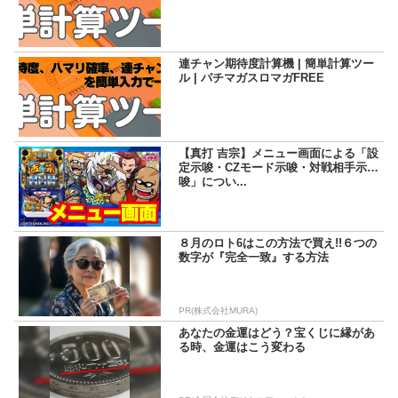
連チャン期待度計算機 | 簡単計算ツー
ル | パチマガスロマガFREE
【真打 吉宗】メニュー画面による「設
定示唆・CZモード示唆・対戦相手示
唆」につい...
８月のロト6はこの方法で買え!!６つの
数字が『完全一致』する方法
PR(株式会社MURA)
あなたの金運はどう？宝くじに縁があ
る時、金運はこう変わる