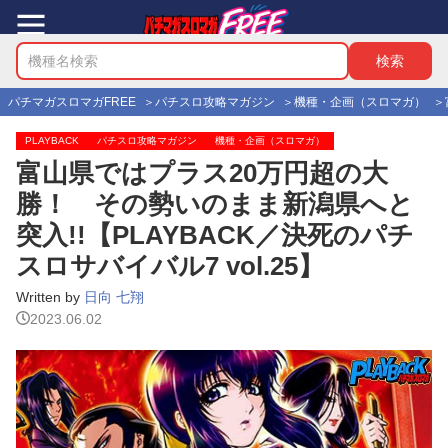
パチマガスロマガFREE
パチスロ攻略マガジン
機種・企画（スロマガ）
PLAYBACK
パチスロ攻略マガジン
機種・企画（スロマガ）
富山県ではプラス20万円超の大
勝！ その勢いのまま新潟県へと
突入!!【PLAYBACK／決死のパチ
スロサバイバル7 vol.25】
Written by
日向 七翔
2023.06.02