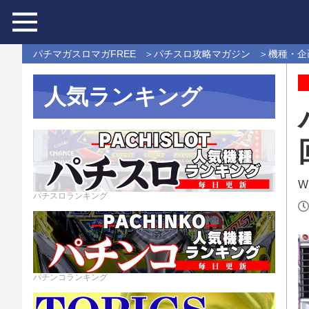
パチマガスロマガFREE
パチスロ攻略マガジン
機種・企
人気ランキング
Wr
パチスロランキング
パチンコランキング