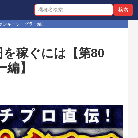
ファンキージャグラー編】
円を稼ぐには【第80
ー編】