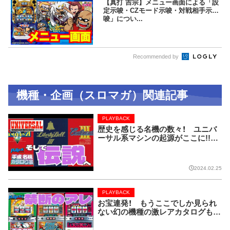
【真打 吉宗】メニュー画面による「設
定示唆・CZモード示唆・対戦相手示
唆」につい...
Recommended by
機種・企画（スロマガ）関連記事
PLAYBACK
歴史を感じる名機の数々！ ユニバ
ーサル系マシンの起源がここに!!【P
LAYBACK／平成名機カタログ展
⑧】
2024.02.25
PLAYBACK
お宝連発！ もうここでしか見られ
ない幻の機種の激レアカタログも！
【PLAYBACK／平成名機カタログ展
⑦】