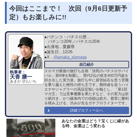
今回はここまで！ 次回（9月6日更新予
定）もお楽しみに!!
●パチンコ・パチスロ歴…
パチンコ20年／パチスロ25年
●出身地…
愛媛県
●誕生日…
12/26
●X…
@amaka_slomaga
スロマガ最後の旅打ち企画「決死のパチスロサバイ
バル」第9弾を制覇し、歴代2位の収支400万円超を
天香 膳一
叩き出した実力派。旅打ち中に尿管結石を患う苦難
あまか ぜんいち
を乗り越えた根性の持ち主です。期待値を追うハイ
エナやジャグラーの高設定狙いを軸とし、「第1回
マガ王」では見事優勝を果たすなど、その実力は折
り紙付き、かつ媒体内での信頼は絶大。着実に勝利
を積み上げる、渋みが光るガチプロライターです。
詳細プロフィールへ
あなたの金運はどう？宝くじに縁があ
る時、金運はこう変わる