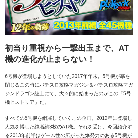
初当り重視から一撃出玉まで、AT
機の進化が止まらない！
6号機が登場しようとしていた2017年年末。5号機が幕を
閉じるこの時にパチスロ攻略マガジン＆パチスロ攻略マガ
ジンドラゴン誌上にて、大々的に始まったのがこの「5号
機ヒストリア」だ。
すべての5号機を網羅していくこの企画。2012年に登場し
人気を博した純増約3枚のAT機。それを受け、今回紹介す
る2013年前半はゲーム性の広がった爆発力のある5号機が