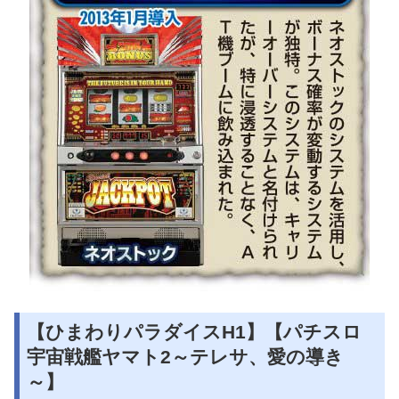
【ひまわりパラダイスH1】【パチスロ
宇宙戦艦ヤマト2～テレサ、愛の導き
～】