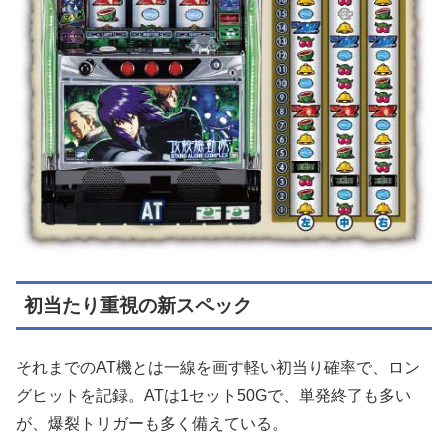
初当たり重視の新スペック
それまでのAT機とは一線を画す軽い初当り確率で、ロン
グヒットを記録。ATは1セット50Gで、単発終了も多い
が、爆裂トリガーも多く備えている。