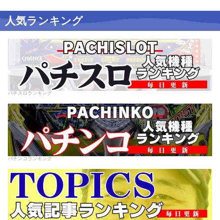
人気ランキング
パチスロランキング
パチンコランキング