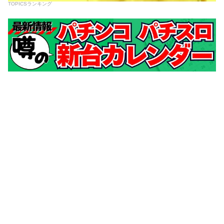
TOPICSランキング