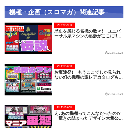
機種・企画（スロマガ）関連記事
PLAYBACK
歴史を感じる名機の数々！ ユニバ
ーサル系マシンの起源がここに!!【P
LAYBACK／平成名機カタログ展
⑧】
2024.02.25
PLAYBACK
お宝連発！ もうここでしか見られ
ない幻の機種の激レアカタログも！
【PLAYBACK／平成名機カタログ展
⑦】
2024.02.21
PLAYBACK
え、あの機種ってこんなだったの!?
驚きの詰まったデザイン大量公
開!!【PLAYBACK／平成名機カタロ