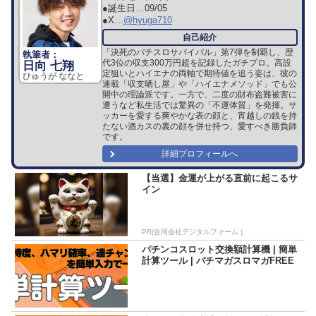
●誕生日…
09/05
●X…
@hyuga710
「決死のパチスロサバイバル」第7弾を制覇し、歴
代3位の収支300万円超を記録したガチプロ。高設
日向 七翔
定狙いとハイエナの両軸で期待値を追う姿は、彼の
ひゅうが ななと
連載「収支晒し屋」や「ハイエナメソッド」でも公
開中の理論派です。一方で、二度の財布盗難被害に
遭うなど私生活では驚異の「不運体質」を発揮。サ
ッカーを愛する爽やかな表の顔と、宵越しの銭を持
たない酒カスの裏の顔を併せ持つ、愛すべき勝負師
です。
詳細プロフィールへ
【当選】金運が上がる直前に起こるサ
イン
PR(合同会社デジタルファーム )
パチンコスロット交換額計算機 | 簡単
計算ツール | パチマガスロマガFREE