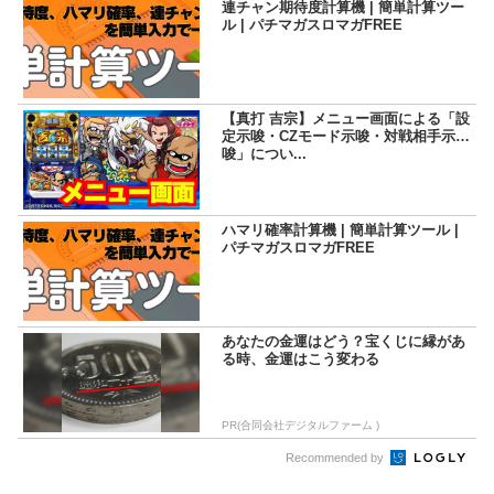
連チャン期待度計算機 | 簡単計算ツー
ル | パチマガスロマガFREE
【真打 吉宗】メニュー画面による「設
定示唆・CZモード示唆・対戦相手示
唆」につい...
ハマリ確率計算機 | 簡単計算ツール |
パチマガスロマガFREE
あなたの金運はどう？宝くじに縁があ
る時、金運はこう変わる
PR(合同会社デジタルファーム )
Recommended by