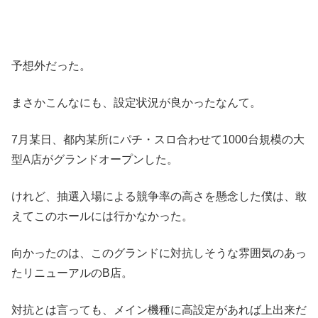
予想外だった。
まさかこんなにも、設定状況が良かったなんて。
7月某日、都内某所にパチ・スロ合わせて1000台規模の大
型A店がグランドオープンした。
けれど、抽選入場による競争率の高さを懸念した僕は、敢
えてこのホールには行かなかった。
向かったのは、このグランドに対抗しそうな雰囲気のあっ
たリニューアルのB店。
対抗とは言っても、メイン機種に高設定があれば上出来だ