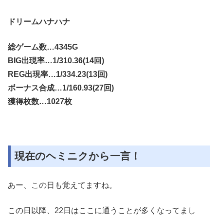
ドリームハナハナ
総ゲーム数…4345G
BIG出現率…1/310.36(14回)
REG出現率…1/334.23(13回)
ボーナス合成…1/160.93(27回)
獲得枚数…1027枚
現在のヘミニクから一言！
あー、この日も覚えてますね。
この日以降、22日はここに通うことが多くなってまし