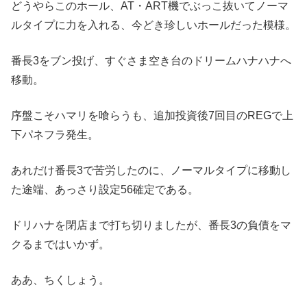
どうやらこのホール、AT・ART機でぶっこ抜いてノーマ
ルタイプに力を入れる、今どき珍しいホールだった模様。
番長3をブン投げ、すぐさま空き台のドリームハナハナへ
移動。
序盤こそハマリを喰らうも、追加投資後7回目のREGで上
下パネフラ発生。
あれだけ番長3で苦労したのに、ノーマルタイプに移動し
た途端、あっさり設定56確定である。
ドリハナを閉店まで打ち切りましたが、番長3の負債をマ
クるまではいかず。
ああ、ちくしょう。