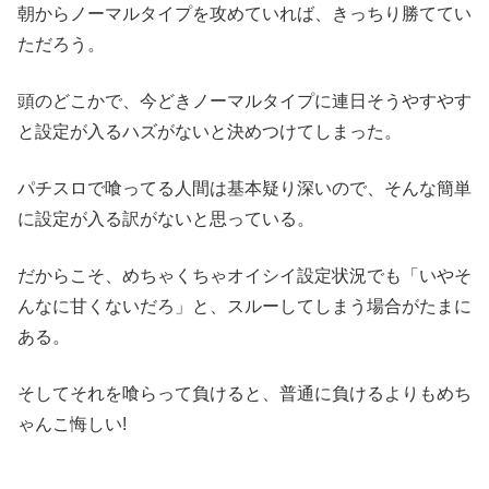
朝からノーマルタイプを攻めていれば、きっちり勝ててい
ただろう。
頭のどこかで、今どきノーマルタイプに連日そうやすやす
と設定が入るハズがないと決めつけてしまった。
パチスロで喰ってる人間は基本疑り深いので、そんな簡単
に設定が入る訳がないと思っている。
だからこそ、めちゃくちゃオイシイ設定状況でも「いやそ
んなに甘くないだろ」と、スルーしてしまう場合がたまに
ある。
そしてそれを喰らって負けると、普通に負けるよりもめち
ゃんこ悔しい!