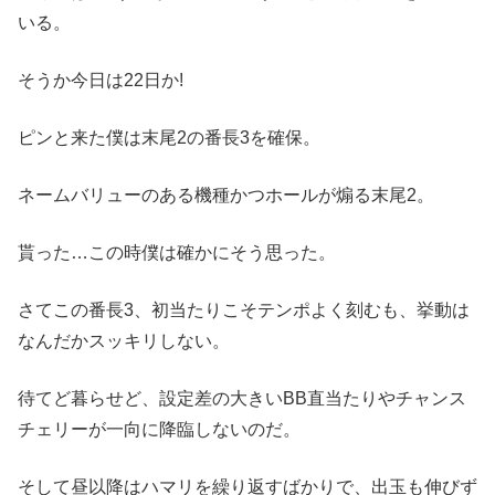
いる。
そうか今日は22日か!
ピンと来た僕は末尾2の番長3を確保。
ネームバリューのある機種かつホールが煽る末尾2。
貰った…この時僕は確かにそう思った。
さてこの番長3、初当たりこそテンポよく刻むも、挙動は
なんだかスッキリしない。
待てど暮らせど、設定差の大きいBB直当たりやチャンス
チェリーが一向に降臨しないのだ。
そして昼以降はハマリを繰り返すばかりで、出玉も伸びず