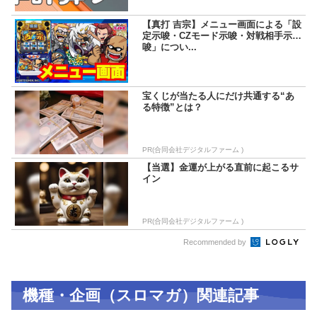
【真打 吉宗】メニュー画面による「設
定示唆・CZモード示唆・対戦相手示
唆」につい...
宝くじが当たる人にだけ共通する“あ
る特徴”とは？
PR(合同会社デジタルファーム )
【当選】金運が上がる直前に起こるサ
イン
PR(合同会社デジタルファーム )
Recommended by
機種・企画（スロマガ）関連記事