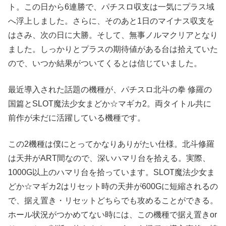
ト。この日から6連勝で、パチスロ収支は一気にプラス域
へ浮上しました。さらに、そのあと1日のマイナス収支を
はさみ、次の日に大勝。そして、無事ノルマクリアとなり
ました。しっかりとプラスの期待値がある台は拾えていた
ので、いつか結果がついてくるとは信じていました。
最近導入された話題の機種が、パチスロ北斗の拳 修羅の
国篇とSLOT魔法少女まどか☆マギカ2。両タイトル共に
前作が未だに活躍している機種です。
この2機種は僕にとってかなりありがたい仕様。北斗修羅
は天井がART間なので、深いハマリ台を拾える。実際、
1000G以上のハマリ台を拾っています。SLOT魔法少女ま
どか☆マギカ2はリセット時の天井が600Gに短縮されるの
で、据え置き・リセットどちらでも攻めることができる。
ホール状況がつかめてない時には、この機種で据え置きor