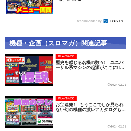
Recommended by
機種・企画（スロマガ）関連記事
PLAYBACK
歴史を感じる名機の数々！ ユニバ
ーサル系マシンの起源がここに!!【P
LAYBACK／平成名機カタログ展
⑧】
2024.02.25
PLAYBACK
お宝連発！ もうここでしか見られ
ない幻の機種の激レアカタログも！
【PLAYBACK／平成名機カタログ展
⑦】
2024.02.21