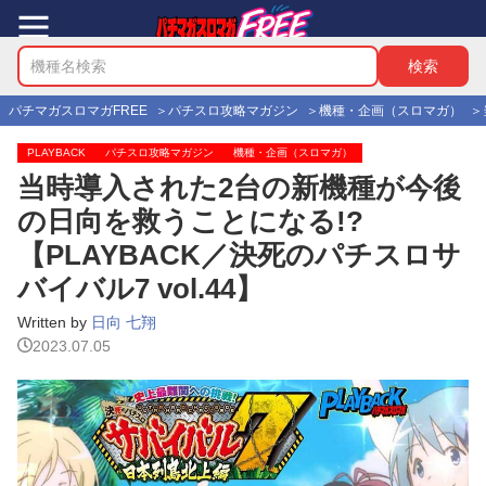
パチマガスロマガFREE
パチスロ攻略マガジン
機種・企画（スロマガ）
PLAYBACK
パチスロ攻略マガジン
機種・企画（スロマガ）
当時導入された2台の新機種が今後
の日向を救うことになる!?
【PLAYBACK／決死のパチスロサ
バイバル7 vol.44】
Written by
日向 七翔
2023.07.05