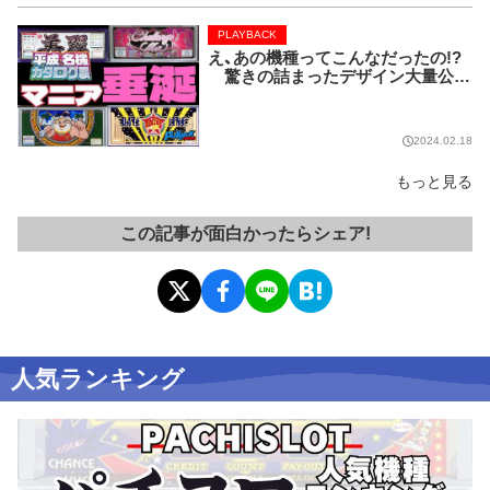
PLAYBACK
え、あの機種ってこんなだったの!?
驚きの詰まったデザイン大量公
開!!【PLAYBACK／平成名機カタロ
グ展⑥】
2024.02.18
もっと見る
この記事が面白かったらシェア!
人気ランキング