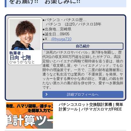
をお届け!! お楽しみに!!
●パチンコ・パチスロ歴…
パチンコ ほぼ0／パチスロ18年
●出身地…
宮崎県
●誕生日…
09/05
●X…
@hyuga710
「決死のパチスロサバイバル」第7弾を制覇し、歴
代3位の収支300万円超を記録したガチプロ。高設
日向 七翔
定狙いとハイエナの両軸で期待値を追う姿は、彼の
ひゅうが ななと
連載「収支晒し屋」や「ハイエナメソッド」でも公
開中の理論派です。一方で、二度の財布盗難被害に
遭うなど私生活では驚異の「不運体質」を発揮。サ
ッカーを愛する爽やかな表の顔と、宵越しの銭を持
たない酒カスの裏の顔を併せ持つ、愛すべき勝負師
です。
詳細プロフィールへ
パチンコスロット交換額計算機 | 簡単
計算ツール | パチマガスロマガFREE