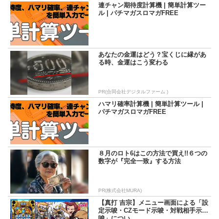
連チャン期待度計算機 | 簡単計算ツー
ル | パチマガスロマガFREE
あなたの金運はどう？宝くじに縁があ
る時、金運はこう変わる
PR(合同会社デジタルファーム )
ハマリ確率計算機 | 簡単計算ツール |
パチマガスロマガFREE
８月のロト6はこの方法で買え!!６つの
数字が『完全一致』する方法
PR(株式会社MURA)
【真打 吉宗】メニュー画面による「設
定示唆・CZモード示唆・対戦相手示
唆」につい...