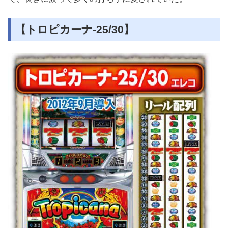
【トロピカーナ-25/30】