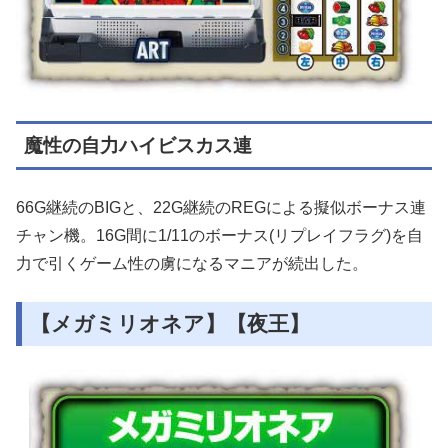
魔性の自力ハイビスカス連
66G継続のBIGと、22G継続のREGによる擬似ボーナス連
チャン機。16G間に1/11のボーナス(リプレイフラグ)を自
力で引くゲーム性の虜になるマニアが続出した。
【メガミリオネア】【夜王】