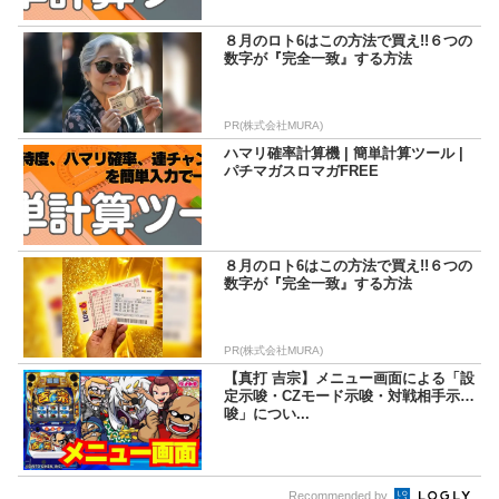
PR(株式会社MURA)
【真打 吉宗】メニュー画面による「設
定示唆・CZモード示唆・対戦相手示
唆」につい...
Recommended by
機種・企画（スロマガ）関連記事
PLAYBACK
歴史を感じる名機の数々！ ユニバ
ーサル系マシンの起源がここに!!【P
LAYBACK／平成名機カタログ展
⑧】
2024.02.25
PLAYBACK