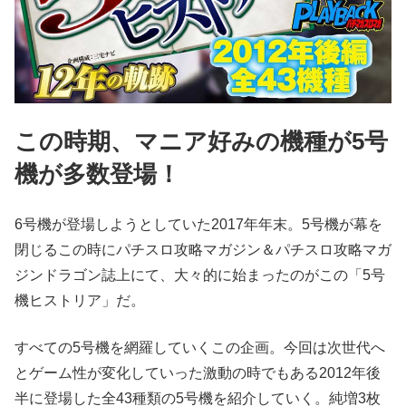
この時期、マニア好みの機種が5号
機が多数登場！
6号機が登場しようとしていた2017年年末。5号機が幕を
閉じるこの時にパチスロ攻略マガジン＆パチスロ攻略マガ
ジンドラゴン誌上にて、大々的に始まったのがこの「5号
機ヒストリア」だ。
すべての5号機を網羅していくこの企画。今回は次世代へ
とゲーム性が変化していった激動の時でもある2012年後
半に登場した全43種類の5号機を紹介していく。純増3枚