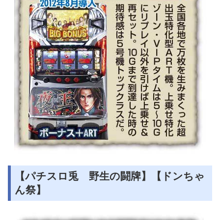
【パチスロ兎 野生の闘牌】【ドンちゃ
ん祭】