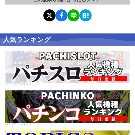
人気ランキング
パチスロランキング
パチンコランキング