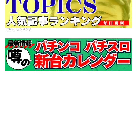
TOPICSランキング