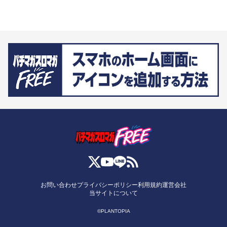
お問い合わせ
プライバシーポリシー
利用規約
運営会社
当サイトについて
©PLANTOPIA