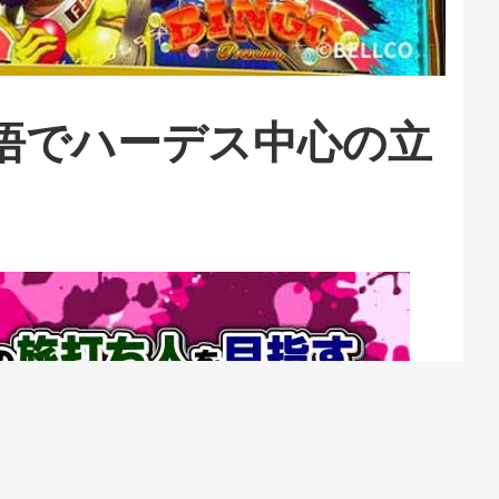
悟でハーデス中心の立