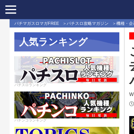
パチマガスロマガFREE
パチスロ攻略マガジン
機種・企
人気ランキング
パチスロランキング
Wr
パチンコランキング