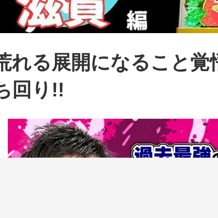
荒れる展開になること覚
ち回り!!