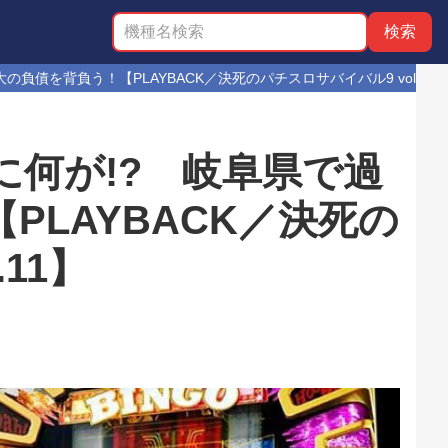
負債を背負う！【PLAYBACK／決死のパチスロサバイバル9 vol.11
何が!? 岐阜県で過
PLAYBACK／決死の
11】