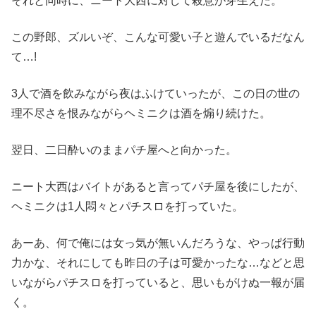
それと同時に、ニート大西に対して殺意が芽生えた。
この野郎、ズルいぞ、こんな可愛い子と遊んでいるだなん
て…!
3人で酒を飲みながら夜はふけていったが、この日の世の
理不尽さを恨みながらヘミニクは酒を煽り続けた。
翌日、二日酔いのままパチ屋へと向かった。
ニート大西はバイトがあると言ってパチ屋を後にしたが、
ヘミニクは1人悶々とパチスロを打っていた。
あーあ、何で俺には女っ気が無いんだろうな、やっぱ行動
力かな、それにしても昨日の子は可愛かったな…などと思
いながらパチスロを打っていると、思いもがけぬ一報が届
く。