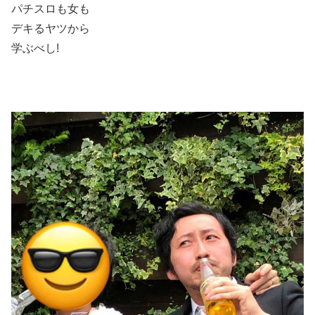
パチスロも女も
デキるヤツから
学ぶべし!