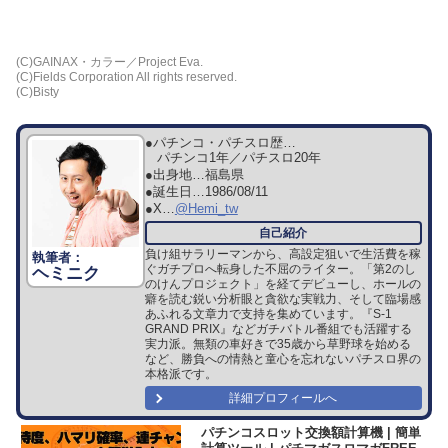
(C)GAINAX・カラー／Project Eva.
(C)Fields Corporation All rights reserved.
(C)Bisty
●パチンコ・パチスロ歴…
パチンコ1年／パチスロ20年
●出身地…
福島県
●誕生日…
1986/08/11
●X…
@Hemi_tw
負け組サラリーマンから、高設定狙いで生活費を稼
ぐガチプロへ転身した不屈のライター。「第2のし
ヘミニク
のけんプロジェクト」を経てデビューし、ホールの
癖を読む鋭い分析眼と貪欲な実戦力、そして臨場感
あふれる文章力で支持を集めています。『S-1
GRAND PRIX』などガチバトル番組でも活躍する
実力派。無類の車好きで35歳から草野球を始める
など、勝負への情熱と童心を忘れないパチスロ界の
本格派です。
詳細プロフィールへ
パチンコスロット交換額計算機 | 簡単