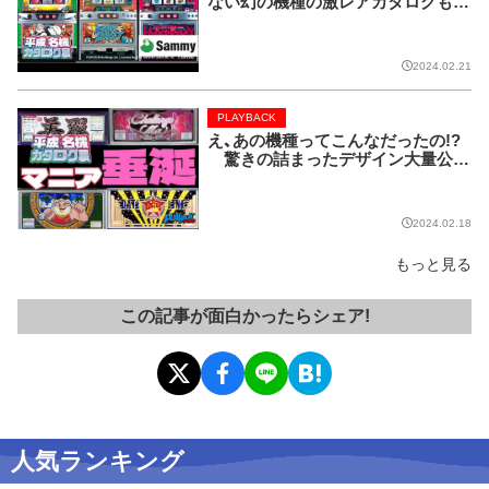
ない幻の機種の激レアカタログも！
【PLAYBACK／平成名機カタログ展
⑦】
2024.02.21
PLAYBACK
え、あの機種ってこんなだったの!?
驚きの詰まったデザイン大量公
開!!【PLAYBACK／平成名機カタロ
グ展⑥】
2024.02.18
もっと見る
この記事が面白かったらシェア!
人気ランキング