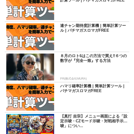
計算ツール | パチマガスロマガFREE
連チャン期待度計算機 | 簡単計算ツー
ル | パチマガスロマガFREE
８月のロト6はこの方法で買え!!６つの
数字が『完全一致』する方法
PR(株式会社MURA)
ハマリ確率計算機 | 簡単計算ツール |
パチマガスロマガFREE
【真打 吉宗】メニュー画面による「設
定示唆・CZモード示唆・対戦相手示
唆」につい...