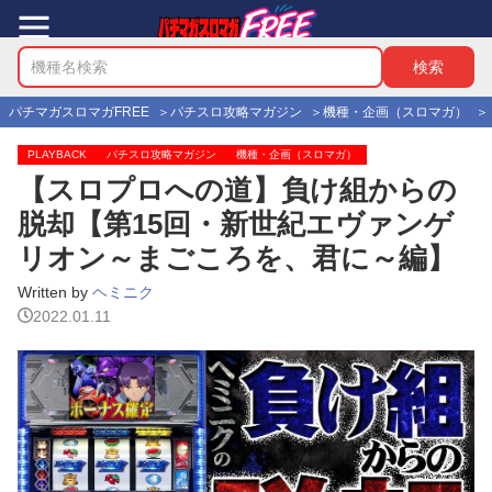
パチマガスロマガFREE
パチスロ攻略マガジン
機種・企画（スロマガ）
PLAYBACK
パチスロ攻略マガジン
機種・企画（スロマガ）
【スロプロへの道】負け組からの
脱却【第15回・新世紀エヴァンゲ
リオン～まごころを、君に～編】
Written by
ヘミニク
2022.01.11