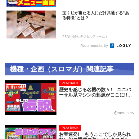
宝くじが当たる人にだけ共通する“あ
る特徴”とは？
PR(合同会社デジタルファーム )
Recommended by
機種・企画（スロマガ）関連記事
PLAYBACK
歴史を感じる名機の数々！ ユニバ
ーサル系マシンの起源がここに!!【P
LAYBACK／平成名機カタログ展
⑧】
2024.02.25
PLAYBACK
お宝連発！ もうここでしか見られ