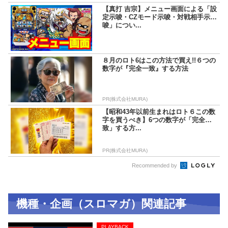
【真打 吉宗】メニュー画面による「設
定示唆・CZモード示唆・対戦相手示
唆」につい...
８月のロト6はこの方法で買え!!６つの
数字が『完全一致』する方法
PR(株式会社MURA)
【昭和43年以前生まれはロト６この数
字を買うべき】6つの数字が「完全一
致」する方...
PR(株式会社MURA)
Recommended by
機種・企画（スロマガ）関連記事
PLAYBACK