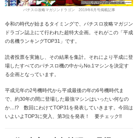
パチスロ攻略マガジンドラゴン 2019年6月号掲載記事
令和の時代が始まるタイミングで、パチスロ攻略マガジン
ドラゴン誌上にて行われた超特大企画。それがこの「平成
の名機ランキングTOP31」です。
読者投票を実施し、その結果を集計。それにより平成に登
場したすべてのパチスロ機の中からNo.1マシンを決定す
る企画となっています。
平成元年の2号機時代から平成最後の年の6号機時代ま
で、約30年の間に登場した最強マシンはいったい何なの
か…!? 数回にわけてTOP31を発表していきます。今回は
いよいよTOP3に突入、第3位を発表！ 要チェック!!