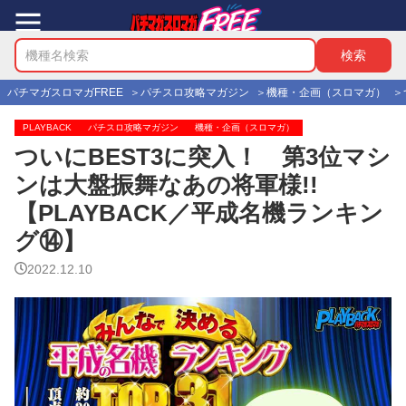
パチマガスロマガFREE
パチスロ攻略マガジン
機種・企画（スロマガ）
PLAYBACK
パチスロ攻略マガジン
機種・企画（スロマガ）
ついにBEST3に突入！ 第3位マシ
ンは大盤振舞なあの将軍様!!
【PLAYBACK／平成名機ランキン
グ⑭】
2022.12.10