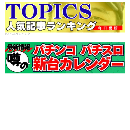
TOPICSランキング