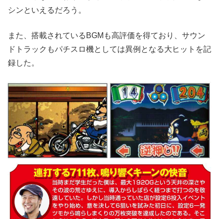
シンといえるだろう。
また、搭載されているBGMも高評価を得ており、サウン
ドトラックもパチスロ機としては異例となる大ヒットを記
録した。