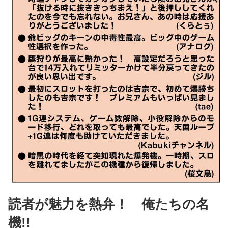
読者が魅力を熱弁！ 俺たちの名
機!!