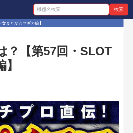
法少女まどか☆マギカ編】
？【第57回・SLOT
編】