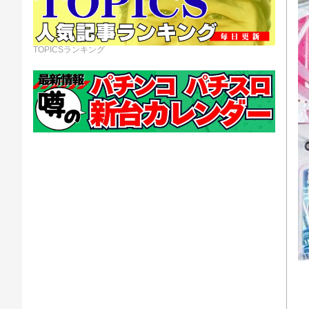
TOPICSランキング