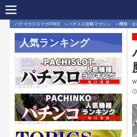
パチマガスロマガFREE
パチスロ攻略マガジン
機種・企
人気ランキング
Wr
パチスロランキング
パチンコランキング