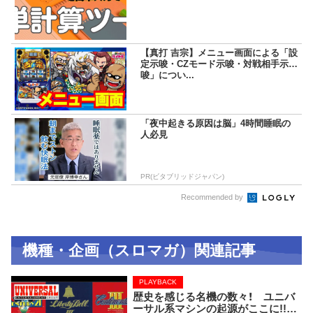
【真打 吉宗】メニュー画面による「設
定示唆・CZモード示唆・対戦相手示
唆」につい...
「夜中起きる原因は脳」4時間睡眠の
人必見
PR(ビタブリッドジャパン)
Recommended by
機種・企画（スロマガ）関連記事
PLAYBACK
歴史を感じる名機の数々！ ユニバ
ーサル系マシンの起源がここに!!【P