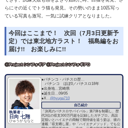
らにその近くでトラ猫も発見。その勢いのまま10匹写っ
ている写真も激写。一気に試練クリアとなりました。
今回はここまで！ 次回（7月3日更新予
定）では東北地方ラスト！ 福島編をお
届け!! お楽しみに!!
●パチンコ・パチスロ歴…
パチンコ ほぼ0／パチスロ18年
●出身地…
宮崎県
●誕生日…
09/05
●X…
@hyuga710
「決死のパチスロサバイバル」第7弾を制覇し、歴
代3位の収支300万円超を記録したガチプロ。高設
日向 七翔
定狙いとハイエナの両軸で期待値を追う姿は、彼の
ひゅうが ななと
連載「収支晒し屋」や「ハイエナメソッド」でも公