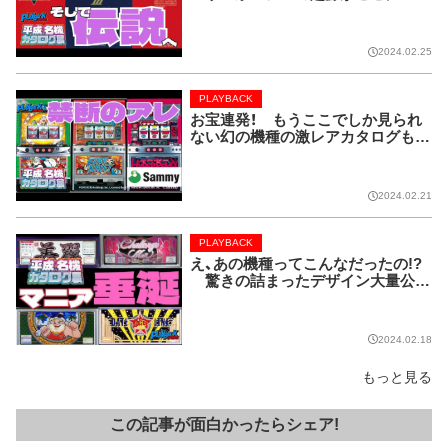
LAYBACK／平成名機カタログ展
⑧】
2024.02.25
PLAYBACK
お宝連発！ もうここでしか見られ
ない幻の機種の激レアカタログも！
【PLAYBACK／平成名機カタログ展
⑦】
2024.02.21
PLAYBACK
え、あの機種ってこんなだったの!?
驚きの詰まったデザイン大量公
開!!【PLAYBACK／平成名機カタロ
グ展⑥】
2024.02.18
もっと見る
この記事が面白かったらシェア!