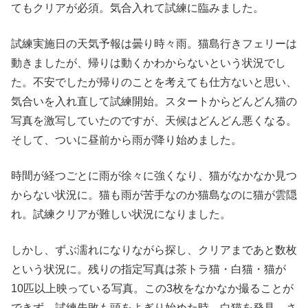
てもクリアが必須。気合入れて試練に臨みました。
試練実施日の天気予報は曇り時々雨。猫島行きフェリーは
動きましたが、帰りは動くかわからないという状況でし
た。不安でしたが帰りのことを考えても仕方ないと思い、
気合いを入れ直して試練開始。スタートからどんどん猫の
写真を激写していたのですが、天候はどんどん悪くなる。
そして、ついに昼前から雨が降り始めました。
時間が経つごとに雨が徐々に強くなり、猫がなかなか見つ
からない状況に。猫も雨が苦手なのか猫島なのに猫が雲隠
れ。試練クリアが難しい状況になりました。
しかし、ずぶ濡れになりながら探し、クリアまであと数枚
という状況に。残りの指定写真は茶トラ猫・白猫・猫が
10匹以上映っている写真。この3枚をなかなか撮ることが
できず、試練失敗も頭をよぎり始めた時、白猫を発見、さ