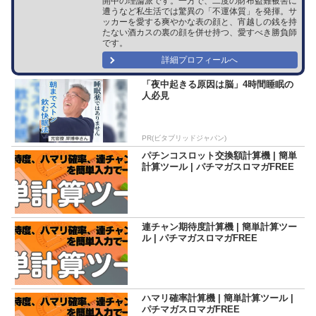
開中の理論派です。一方で、二度の財布盗難被害に
遭うなど私生活では驚異の「不運体質」を発揮。サ
ッカーを愛する爽やかな表の顔と、宵越しの銭を持
たない酒カスの裏の顔を併せ持つ、愛すべき勝負師
です。
詳細プロフィールへ
「夜中起きる原因は脳」4時間睡眠の
人必見
PR(ビタブリッドジャパン)
パチンコスロット交換額計算機 | 簡単
計算ツール | パチマガスロマガFREE
連チャン期待度計算機 | 簡単計算ツー
ル | パチマガスロマガFREE
ハマリ確率計算機 | 簡単計算ツール |
パチマガスロマガFREE