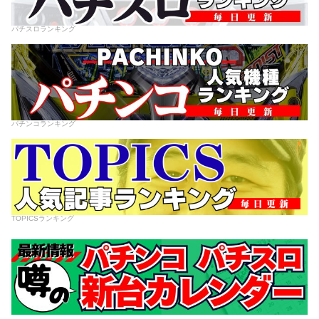
パチスロランキング
パチンコランキング
TOPICSランキング