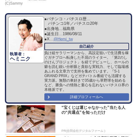
(C)Sammy
●パチンコ・パチスロ歴…
パチンコ1年／パチスロ20年
●出身地…
福島県
●誕生日…
1986/08/11
●X…
@Hemi_tw
負け組サラリーマンから、高設定狙いで生活費を稼
ぐガチプロへ転身した不屈のライター。「第2のし
ヘミニク
のけんプロジェクト」を経てデビューし、ホールの
癖を読む鋭い分析眼と貪欲な実戦力、そして臨場感
あふれる文章力で支持を集めています。『S-1
GRAND PRIX』などガチバトル番組でも活躍する
実力派。無類の車好きで35歳から草野球を始める
など、勝負への情熱と童心を忘れないパチスロ界の
本格派です。
詳細プロフィールへ
“宝くじは運じゃなかった”当たる人
の“共通点”を知っただけ
PR(合同会社デジタルファーム )