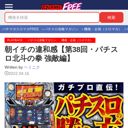
パチマガスロマガFREE
パチスロ攻略マガジン
機種・企画（スロマガ）
PLAYBACK
パチスロ攻略マガジン
機種・企画（スロマガ）
朝イチの違和感【第38回・パチス
ロ北斗の拳 強敵編】
Written by
ヘミニク
2022.04.16