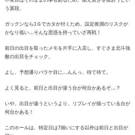
う算段。
ガックンなら1Ｇでカタが付くため、設定推測のリスクが
かなり低い…そんな思惑を持っていざ再戦！
前日の出目を取ったメモを片手に入店し、すぐさま北斗強
敵の出目をチェック。
よし、予想通りバラケ目に…んんっ、待て待て。
よく見ると、前日と出目が違う台が何台かあるぞ…？
いや、出目が違うというより、リプレイが揃っている台が
何台かある！
このホールは、特定日は7揃いにする以外は前日と出目が