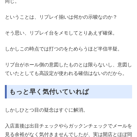
同じ。
ということは、リプレイ揃いは何かの示唆なのか？
そう思い、リプレイ台をメモしてとりあえず確保。
しかしこの時点では打つのをためらうほど半信半疑。
リプ台がホール側の意図したものとは限らないし、意図し
ていたとしても高設定が使われる確信はないのだから。
もっと早く気付いていれば
しかしひとつ目の疑念はすぐに解消。
入店直後は出目チェックやらガックンチェックでメールを
見る余裕がなく気付きませんでしたが、実は開店とほぼ同