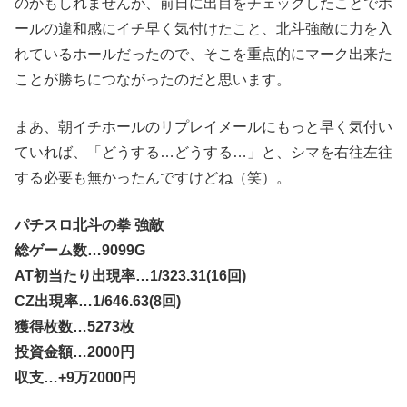
のかもしれませんが、前日に出目をチェックしたことでホ
ールの違和感にイチ早く気付けたこと、北斗強敵に力を入
れているホールだったので、そこを重点的にマーク出来た
ことが勝ちにつながったのだと思います。
まあ、朝イチホールのリプレイメールにもっと早く気付い
ていれば、「どうする…どうする…」と、シマを右往左往
する必要も無かったんですけどね（笑）。
パチスロ北斗の拳 強敵
総ゲーム数…9099G
AT初当たり出現率…1/323.31(16回)
CZ出現率…1/646.63(8回)
獲得枚数…5273枚
投資金額…2000円
収支…+9万2000円