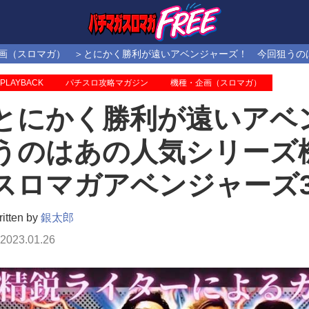
画（スロマガ）
とにかく勝利が遠いアベンジャーズ！ 今回狙うのはあ
PLAYBACK
パチスロ攻略マガジン
機種・企画（スロマガ）
とにかく勝利が遠いアベ
うのはあの人気シリーズ機!
スロマガアベンジャーズ3
itten by
銀太郎
2023.01.26