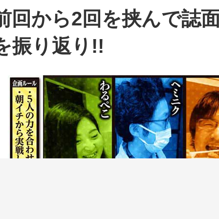
前回から2回を挟んで誌
を振り返り!!