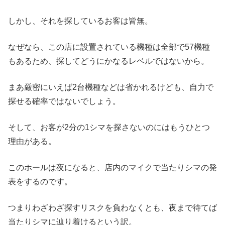
しかし、それを探しているお客は皆無。
なぜなら、この店に設置されている機種は全部で57機種
もあるため、探してどうにかなるレベルではないから。
まあ厳密にいえば2台機種などは省かれるけども、自力で
探せる確率ではないでしょう。
そして、お客が2分の1シマを探さないのにはもうひとつ
理由がある。
このホールは夜になると、店内のマイクで当たりシマの発
表をするのです。
つまりわざわざ探すリスクを負わなくとも、夜まで待てば
当たりシマに辿り着けるという訳。