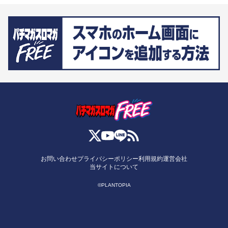
お問い合わせ
プライバシーポリシー
利用規約
運営会社
当サイトについて
©PLANTOPIA