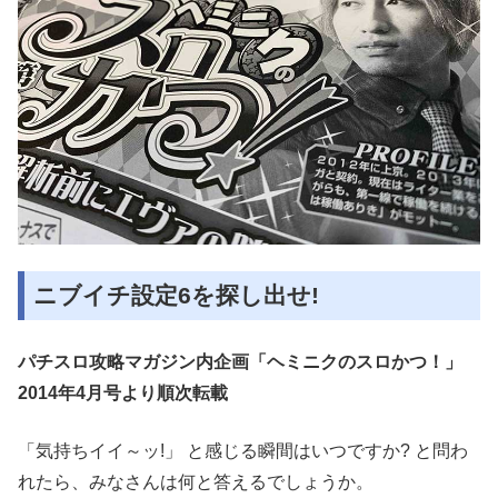
ニブイチ設定6を探し出せ!
パチスロ攻略マガジン内企画「ヘミニクのスロかつ！」
2014年4月号より順次転載
「気持ちイイ～ッ!」 と感じる瞬間はいつですか? と問わ
れたら、みなさんは何と答えるでしょうか。