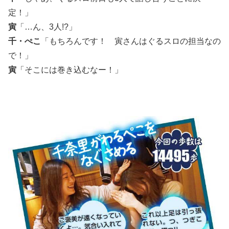
定！」
寅
「…ん、3人!?」
千・ぺこ
「もちろんです！ 寅さんはぐるスロの担当なの
で！」
寅
「そこには巻き込むなー！」