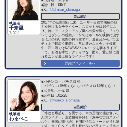
●出身地…
東京都
●誕生日…
09/11
●X…
@chinari_slomaga
2017年の活動開始以来、ユーザー目線で機種の魅
力を届ける女子ライター。スロット歴は16年にな
千奈里
り、特にアニメタイアップ機への愛が深く、『エウ
ちなり
レカセブン』の感動シーンではホールで映像に涙す
るほどの熱い感性の持ち主です。最新台からバラエ
ティまで幅広く網羅し、常に新たな出会いを模索
中。私生活ではKAWASAKIのバイクを駆るライダ
ーで、お酒も嗜むアクティブな一面も。愛と情に溢
れるニンが最上級なライターです！
詳細プロフィールへ
●パチンコ・パチスロ歴…
パチンコ15年くらい／パチスロ14年くらい
●出身地…
千葉県
●誕生日…
01/25
●X…
@wpeko_slomaga
「爆連と爆盛り」を愛する、マガ屈指の強欲食いし
ん坊ライター。荒波機種を好むド派手な実戦スタイ
わるぺこ
ルと、無限に喋り続ける明朗快活なトークが持ち味
です。金・白タイツ姿も厭わないバラエティ担当と