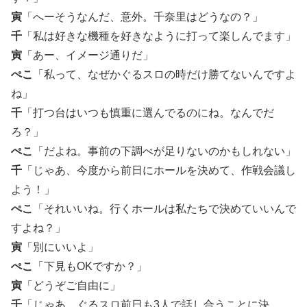
寅
「へーそうなんだ、意外。千奈里はどうなの？」
千
「私は好きな機種を好きなように打って楽しんでます」
寅
「あー、イメージ通りだ」
ぺこ
「私って、なぜかぐるスロの時だけ勝てないんですよ
ね」
千
「打つ台はいつも慎重に選んでるのにね。なんでだ
ろ？」
ぺこ
「だよね。事前の下調べが足りないのかもしれない」
千
「じゃあ、今度から前日にホールを決めて、作戦会議し
よう！」
ぺこ
「それいいね。行くホールは私たちで決めていいんで
すよね？」
寅
「別にいいよ」
ぺこ
「下見もOKですか？」
寅
「どうぞご自由に」
千
「じゃあ、ぐるスロ前日も3人で話し合うことに決