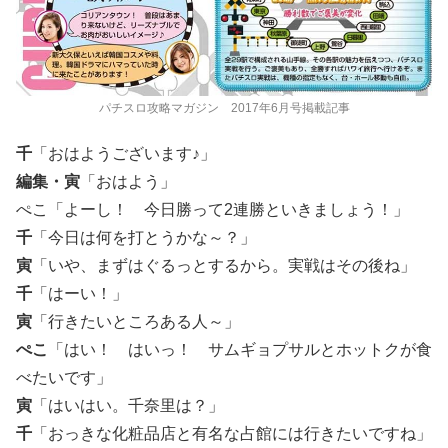
パチスロ攻略マガジン 2017年6月号掲載記事
千
「おはようございます♪」
編集・寅
「おはよう」
ぺこ「よーし！ 今日勝って2連勝といきましょう！」
千
「今日は何を打とうかな～？」
寅
「いや、まずはぐるっとするから。実戦はその後ね」
千
「はーい！」
寅
「行きたいところある人～」
ぺこ
「はい！ はいっ！ サムギョプサルとホットクが食
べたいです」
寅
「はいはい。千奈里は？」
千
「おっきな化粧品店と有名な占館には行きたいですね」