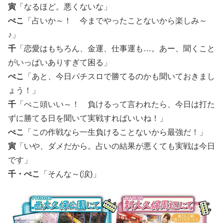
寅
「なるほど。悪くないな」
ぺこ
「占いか～！ 今までやったことないから楽しみ～
♪」
千
「恋愛はもちろん、金運、仕事運も…。あー、聞くこと
がいっぱいありすぎて困る」
ぺこ
「あと、今日パチスロで勝てるのかも聞いておきまし
ょう！」
千
「ぺこ頭いい～！ 負けるって言われたら、今日は打た
ずに勝てる日を聞いて実戦すればいいね！」
ぺこ
「この作戦なら一生負けることないから最強だ！」
寅
「いや、ダメだから。占いの結果が悪くても実戦は今日
です」
千・ぺこ
「そんな～(涙)」