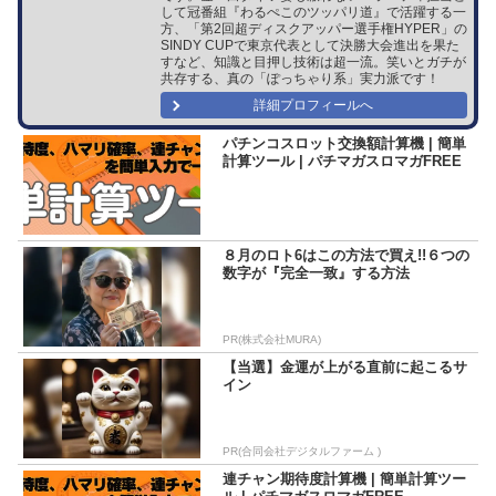
して冠番組『わるぺこのツッパリ道』で活躍する一
方、「第2回超ディスクアッパー選手権HYPER」の
SINDY CUPで東京代表として決勝大会進出を果た
すなど、知識と目押し技術は超一流。笑いとガチが
共存する、真の「ぽっちゃり系」実力派です！
詳細プロフィールへ
パチンコスロット交換額計算機 | 簡単
計算ツール | パチマガスロマガFREE
８月のロト6はこの方法で買え!!６つの
数字が『完全一致』する方法
PR(株式会社MURA)
【当選】金運が上がる直前に起こるサ
イン
PR(合同会社デジタルファーム )
連チャン期待度計算機 | 簡単計算ツー