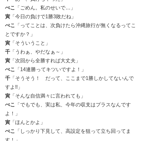
ぺこ
「ごめん。私のせいで…」
寅
「今日の負けで1勝3敗だね」
ぺこ
「ってことは、次負けたら沖縄旅行が無くなるってこ
とですか？」
寅
「そういうこと」
千
「うわぁ、やだなぁ～」
寅
「次回から全勝すれば大丈夫」
ぺこ
「14連勝ってキツいですよ！」
千
「そうそう！ だって、ここまで1勝しかしてないんで
すよ!!」
寅
「そんな自信満々に言われても」
ぺこ
「でもでも、実は私、今年の収支はプラスなんです
よ！」
寅
「ほんとかよ」
ぺこ
「しっかり下見して、高設定を狙って立ち回ってま
す！」