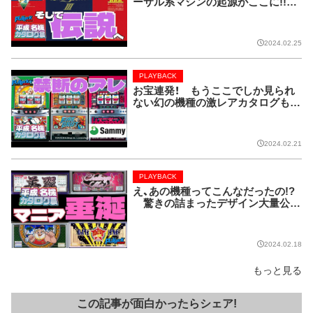
ーサル系マシンの起源がここに!!【P
LAYBACK／平成名機カタログ展
⑧】
2024.02.25
PLAYBACK
お宝連発！ もうここでしか見られ
ない幻の機種の激レアカタログも！
【PLAYBACK／平成名機カタログ展
⑦】
2024.02.21
PLAYBACK
え、あの機種ってこんなだったの!?
驚きの詰まったデザイン大量公
開!!【PLAYBACK／平成名機カタロ
グ展⑥】
2024.02.18
もっと見る
この記事が面白かったらシェア!