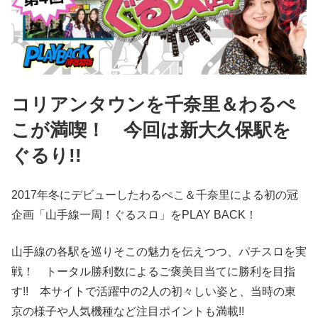
コリアンタウンを千奈里＆わるぺ
こが満喫！ 今回は新大久保駅を
ぐるり!!
2017年冬にデビューしたわるぺこ＆千奈里による初の冠
企画「山手線一周！ぐるスロ」をPLAY BACK！
山手線の各駅を巡りそこの魅力を伝えつつ、パチスロを実
戦！ トータル勝利数によるご褒美目当てに勝利を目指
す!! 本サイトで活躍中の2人の初々しい姿と、当時の東
京の様子や人気機種など注目ポイントも満載!!