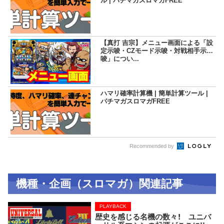
ル | パチマガスロマガFREE
【真打 吉宗】メニュー画面による「設
定示唆・CZモード示唆・対戦相手示
唆」につい...
ハマリ確率計算機 | 簡単計算ツール |
パチマガスロマガFREE
Recommended by
機種・企画（スロマガ）関連記事
PLAYBACK
歴史を感じる名機の数々！ ユニバ