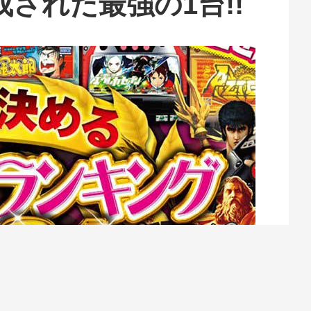
された最強の1台!!