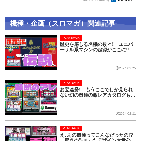
機種・企画（スロマガ）関連記事
PLAYBACK
歴史を感じる名機の数々！ ユニバ
ーサル系マシンの起源がここに!!【P
LAYBACK／平成名機カタログ展
⑧】
2024.02.25
PLAYBACK
お宝連発！ もうここでしか見られ
ない幻の機種の激レアカタログも！
【PLAYBACK／平成名機カタログ展
⑦】
2024.02.21
PLAYBACK
え、あの機種ってこんなだったの!?
驚きの詰まったデザイン大量公