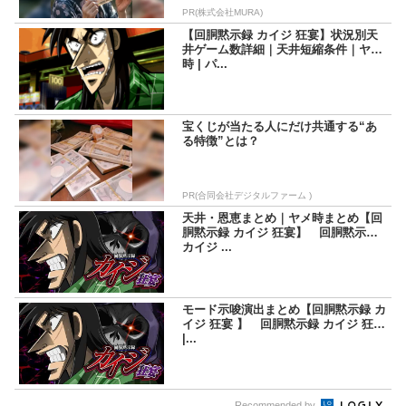
PR(株式会社MURA)
【回胴黙示録 カイジ 狂宴】状況別天
井ゲーム数詳細｜天井短縮条件｜ヤメ
時 | パ...
宝くじが当たる人にだけ共通する“あ
る特徴”とは？
PR(合同会社デジタルファーム )
天井・恩恵まとめ｜ヤメ時まとめ【回
胴黙示録 カイジ 狂宴】 回胴黙示録
カイジ ...
モード示唆演出まとめ【回胴黙示録 カ
イジ 狂宴 】 回胴黙示録 カイジ 狂宴
|...
Recommended by