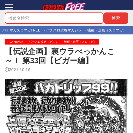
パチマガスロマガFREE
パチスロ攻略マガジン
機種・企画（スロマガ）
PLAYBACK
パチスロ攻略マガジン
機種・企画（スロマガ）
【伝説企画】裏ウラべっかんこ
～！ 第33回【ビガー編】
2021.10.16