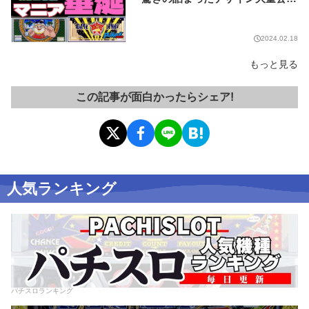
開!!【PLAYBACK／平成名機カタロ
グ展⑥】
2024.02.18
もっと見る
この記事が面白かったらシェア!
人気ランキング
パチスロランキング