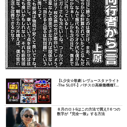
【L少女☆歌劇 レヴュースタァライト
-The SLOT-】パチスロ高稼働機種T...
８月のロト6はこの方法で買え!!６つの
数字が『完全一致』する方法