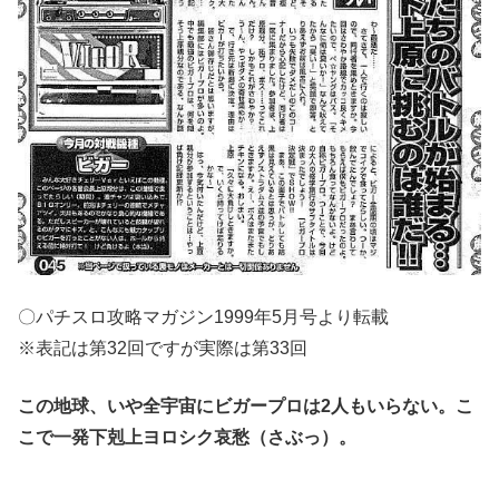
〇パチスロ攻略マガジン1999年5月号より転載
※表記は第32回ですが実際は第33回
この地球、いや全宇宙にビガープロは2人もいらない。こ
こで一発下剋上ヨロシク哀愁（さぶっ）。