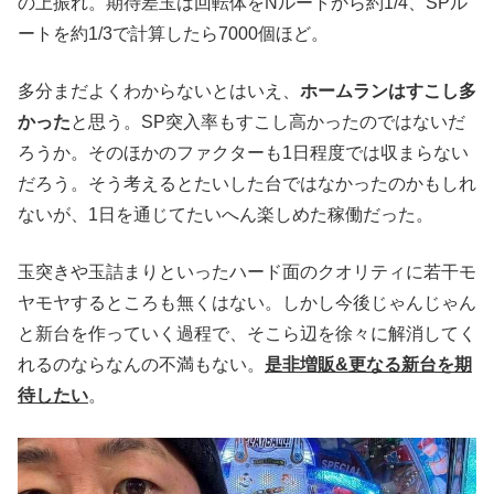
の上振れ。期待差玉は回転体をNルートから約1/4、SPル
ートを約1/3で計算したら7000個ほど。
多分まだよくわからないとはいえ、
ホームランはすこし多
かった
と思う。SP突入率もすこし高かったのではないだ
ろうか。そのほかのファクターも1日程度では収まらない
だろう。そう考えるとたいした台ではなかったのかもしれ
ないが、1日を通じてたいへん楽しめた稼働だった。
玉突きや玉詰まりといったハード面のクオリティに若干モ
ヤモヤするところも無くはない。しかし今後じゃんじゃん
と新台を作っていく過程で、そこら辺を徐々に解消してく
れるのならなんの不満もない。
是非増販&更なる新台を期
待したい
。