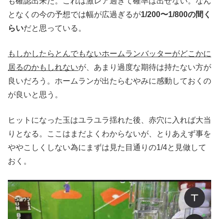
も確認出来た。これは激レア過ぎて確率は出せない。なん
となくの今の予想では幅が広過ぎるが
1/200〜1/800の間く
らい
だと思っている。
もしかしたらとんでもないホームランバッターがどこかに
居るのかもしれない
が、あまり過度な期待は持たない方が
良いだろう。ホームランが出たらむやみに感動しておくの
が良いと思う。
ヒットになった玉はユラユラ揺れた後、赤穴に入れば大当
りとなる。ここはまだよくわからないが、とりあえず事を
ややこしくしない為にまずは見た目通りの1/4と見做して
おく。