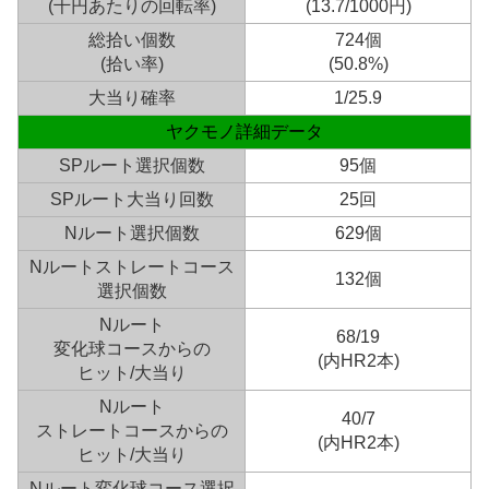
(千円あたりの回転率)
(13.7/1000円)
総拾い個数
724個
(拾い率)
(50.8%)
大当り確率
1/25.9
ヤクモノ詳細データ
SPルート選択個数
95個
SPルート大当り回数
25回
Nルート選択個数
629個
Nルートストレートコース
132個
選択個数
Nルート
68/19
変化球コースからの
(内HR2本)
ヒット/大当り
Nルート
40/7
ストレートコースからの
(内HR2本)
ヒット/大当り
Nルート変化球コース選択