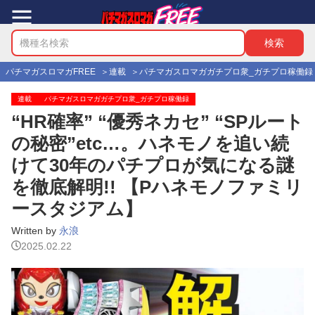
パチマガスロマガFREE
連載
パチマガスロマガガチプロ衆_ガチプロ稼働録
連載
パチマガスロマガガチプロ衆_ガチプロ稼働録
“HR確率” “優秀ネカセ” “SPルート
の秘密”etc…。ハネモノを追い続
けて30年のパチプロが気になる謎
を徹底解明!! 【Pハネモノファミリ
ースタジアム】
Written by
永浪
2025.02.22