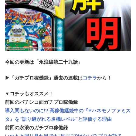
今回の更新は「永浪編第二十九
話
」
▶「ガチプロ稼働録」過去の連載は
コチラ
から！
▼コチラもオススメ！
前回のパチンコ面ガチプロ稼働録
導入間もないのに!? 高稼働継続中の『Pハネモノファミス
タ』を“語り継がれる名機レベル”と評価する理由
前回の永浪のガチプロ稼働録