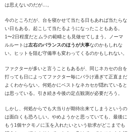
は思えないのだが…。
今のところだが、台を寝かせて当たる日もあれば当たらな
い日もある。起こして当たるようになったこともある。
1〜2日程度だとムラの範疇とも見做せてしまう。ノーマ
ルルートは
左右のバランスのほうが大事
なのかもしれな
い。ヒットを阻む守備率も変わってくるのかもしれない。
ファクターが多いと言うこともあるが、同じネカセの台を
打っても日によってファクター毎にバラけ過ぎて正直まだ
よくわからない。何処かにベストなネカセが隠れていると
は思っている。引き続き今後の定点観測が必要だろう。
しかし、何処からでも大当りが期待出来てしまうというの
は面白くも恐ろしい。やめようかと思っていても、最後に
もう1個ヤクモノに玉を入れたいという欲求がどこまでも