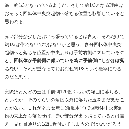
為、約1/3となっているようだ。そして約1/3となる理由は
おそらく回転体中央突起物へ落ちる位置も影響していると
思われる。
赤い部分が少しだけ出っ張っているとは言え、それだけで
約1/3は作れないのではないかと思う。多分回転体中央突
起物へと落ちる位置が中央よりは手前右側にズレているの
と、
回転体が手前側に傾いている為に手前側にしかほぼ落
ちない
。それが重なっておおむね約1/3という確率になる
のだと思う。
実際ほとんどの玉は手前側120度くらいの範囲に落ちる。
というか、そのくらいの角度以外に落ちた玉をまだ見たこ
とがない。これがネカセ無し(角度水平)で回転体中央突起
物の真上から落とせば、赤い部分が出っ張っているとは言
え、見た目通りの1/2に近付いてしまうのではないだろう