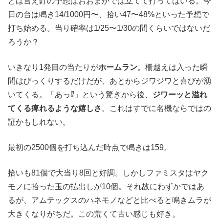
とは言え釘の予想はおおまかでは立てて打ってはいる。今
日の台は鳴き14/1000円〜、拾い47〜48%といった予想で
打ち始める。当り確率は1/25〜1/30の間くらいではないだ
ろうか？
いきなり1発目の当たりが
ホームラン
。柵越えは入った瞬
間はびっくりするだけだが、あとからジワジワと喜びが湧
いてくる。「あっ⁉」という驚きから後、
ジワーッと溢れ
てくる痺れるような嬉しさ
。これはすでに名機ならではの
証かもしれない。
最初の2500個を打ち込んだ時点で鳴きは159。
拾いも81個で大当り8回と好調。しかしファミスタはヤク
モノに拾った玉の払出しが10個。それ故にわずかではあ
るが、アムテックスのハネモノなどと比べると鳴きムラが
大きくなりがちだ。この荒くて古い感じも好き。