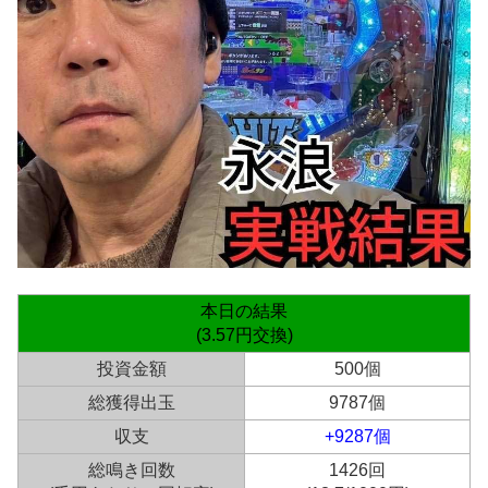
本日の結果
(3.57円交換)
投資金額
500個
総獲得出玉
9787個
収支
+9287個
総鳴き回数
1426回