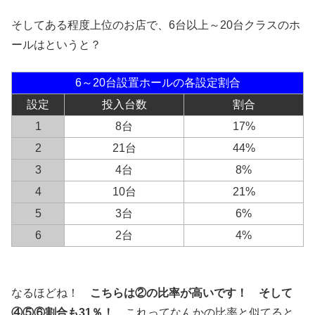
そしてある程度上位のお店で、6台以上～20台クラスのホ
ールはというと？
6～20台設置ホールの各設定割合
設定
投入台数
割合
1
8台
17%
2
21台
44%
3
4台
8%
4
10台
21%
5
3台
6%
6
2台
4%
なるほどね！
こちらは②の比率が高いです！
そして
④⑤⑥割合も31％！
これってなんかの比率と似てると