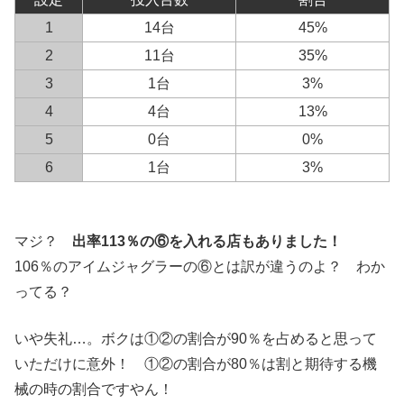
1
14台
45%
2
11台
35%
3
1台
3%
4
4台
13%
5
0台
0%
6
1台
3%
マジ？
出率113％の⑥を入れる店もありました！
106％のアイムジャグラーの⑥とは訳が違うのよ？ わか
ってる？
いや失礼…。ボクは①②の割合が90％を占めると思って
いただけに意外！ ①②の割合が80％は割と期待する機
械の時の割合ですやん！