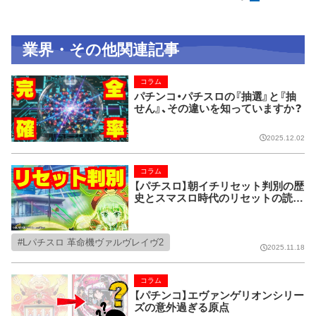
業界・その他関連記事
コラム
パチンコ・パチスロの『抽選』と『抽
せん』、その違いを知っていますか？
2025.12.02
コラム
【パチスロ】朝イチリセット判別の歴
史とスマスロ時代のリセットの読み
解き方
Lパチスロ 革命機ヴァルヴレイヴ2
2025.11.18
コラム
【パチンコ】エヴァンゲリオンシリー
ズの意外過ぎる原点